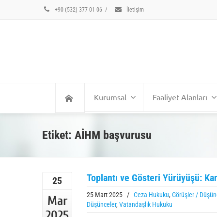
+90 (532) 377 01 06
/
İletişim
Kurumsal
Faaliyet Alanları
Etiket: AİHM başvurusu
Toplantı ve Gösteri Yürüyüşü: K
25
25 Mart 2025
/
Ceza Hukuku
,
Görüşler / Düşün
Mar
Düşünceler
,
Vatandaşlık Hukuku
2025