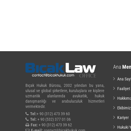
Ana
Me
Ana Say
Bıçak Hukuk Bürosu, 2002 yılından bu yana,
Faaliyet
ulusal ve global şirketlere, kuruluşlara ve kişilere
uzmanlık alanlarında avukatlık, hukuk
Hakkımı
danışmanlığı ve arabuluculuk hizmetleri
vermektedir.
Ekibimiz
Tel:
+ 90 (312) 473 39 60
Kariyer
Tel:
+ 90 (532) 377 01 06
Fax:
+ 90 (312) 473 39 62
Hukuki Y
E-mail:
contact@bicakhukuk.com