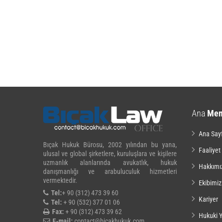
Ana
Me
Ana Say
Bıçak Hukuk Bürosu, 2002 yılından bu yana,
Faaliyet
ulusal ve global şirketlere, kuruluşlara ve kişilere
uzmanlık alanlarında avukatlık, hukuk
Hakkımı
danışmanlığı ve arabuluculuk hizmetleri
vermektedir.
Ekibimiz
Tel:
+ 90 (312) 473 39 60
Kariyer
Tel:
+ 90 (532) 377 01 06
Fax:
+ 90 (312) 473 39 62
Hukuki Y
E-mail:
contact@bicakhukuk.com