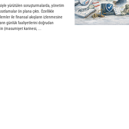
iyle yürütülen soruşturmalarda, yönetim
ısıtlamalar ön plana çıktı. Özellikle
nlemler ile finansal akışların izlenmesine
rın günlük faaliyetlerini doğrudan
nin (masumiyet karinesi, ...