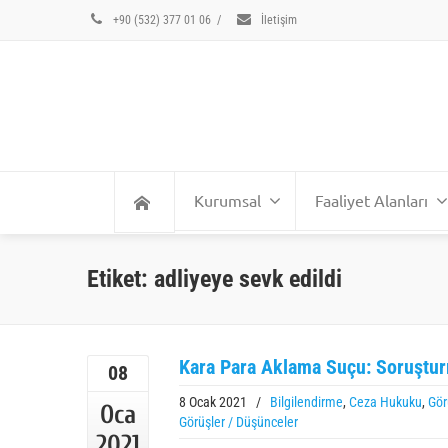
+90 (532) 377 01 06
/
İletişim
Kurumsal
Faaliyet Alanları
Etiket: adliyeye sevk edildi
Kara Para Aklama Suçu: Soruştur
08
8 Ocak 2021
/
Bilgilendirme
,
Ceza Hukuku
,
Gör
Oca
Görüşler / Düşünceler
2021