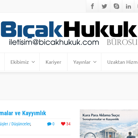
Ekibimiz
Kariyer
Yayınlar
Uzaktan Hizm
malar ve Kayyımlık
üşler / Düşünceler
,
0
34