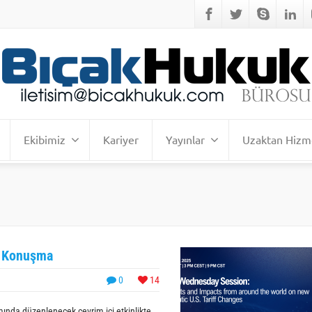
Ekibimiz
Kariyer
Yayınlar
Uzaktan Hizm
e Konuşma
0
14
ında düzenlenecek çevrim içi etkinlikte,