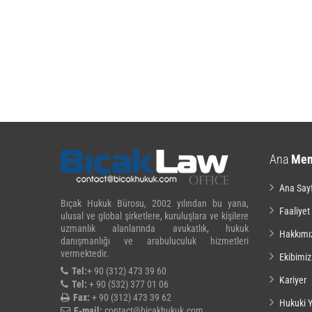
Ana
Me
Ana Say
Bıçak Hukuk Bürosu, 2002 yılından bu yana,
Faaliyet
ulusal ve global şirketlere, kuruluşlara ve kişilere
uzmanlık alanlarında avukatlık, hukuk
Hakkımı
danışmanlığı ve arabuluculuk hizmetleri
vermektedir.
Ekibimiz
Tel:
+ 90 (312) 473 39 60
Kariyer
Tel:
+ 90 (532) 377 01 06
Fax:
+ 90 (312) 473 39 62
Hukuki Y
E-mail:
contact@bicakhukuk.com