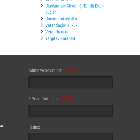
Uluslararası Güvenliği Tehdit Eden
Suçlar
Uncategorized @tr
Vatandaşlık Hukuku
Vergi Hukuku
Yargıtay Kararları
Adınız ve Soyadınız
(gerekli)
Email
E-Posta Adresiniz
(gerekli)
Address
(gerekli)
ku
İletiniz