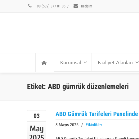
+90 (532) 377 01 06
/
İletişim
Kurumsal
Faaliyet Alanları
Etiket: ABD gümrük düzenlemeleri
ABD Gümrük Tarifeleri Panelind
03
3 Mayıs 2025
/
Etkinlikler
May
2025
ABD Gümrük Tarifeleri Uluslararası Paneli kapsam