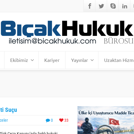
Ekibimiz
Kariyer
Yayınlar
Uzaktan Hizm
ti Suçu
celer
0
33
 Türk Ceza Kanunu’nda farklı hukuki