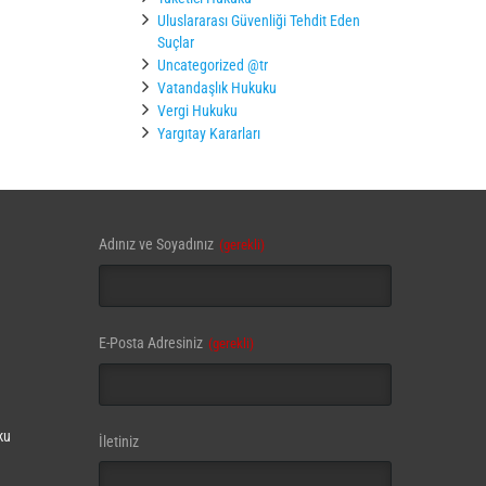
Uluslararası Güvenliği Tehdit Eden
Suçlar
Uncategorized @tr
Vatandaşlık Hukuku
Vergi Hukuku
Yargıtay Kararları
Contact
Adınız ve Soyadınız
(gerekli)
Email
(gerekli)
E-Posta Adresiniz
(gerekli)
ku
İletiniz