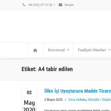
+90 (532) 377 01 06
/
İletişim
Kurumsal
Faaliyet Alanları
Etiket: A4 tabir edilen
Ülke İçi Uyuşturucu Madde Ticare
02
2 Mayıs 2020
/
Ceza Hukuku
,
Görüşler / Düşün
May
2020
Uyuşturucu veya uyarıcı maddelere ilişkin suçlar,