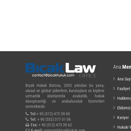
Ana
Me
Ana Say
Bıçak Hukuk Bürosu, 2002 yılından bu yana,
Faaliyet
ulusal ve global şirketlere, kuruluşlara ve kişilere
uzmanlık alanlarında avukatlık, hukuk
Hakkımı
danışmanlığı ve arabuluculuk hizmetleri
vermektedir.
Ekibimiz
Tel:
+ 90 (312) 473 39 60
Kariyer
Tel:
+ 90 (532) 377 01 06
Fax:
+ 90 (312) 473 39 62
Hukuki Y
E-mail:
contact@bicakhukuk.com