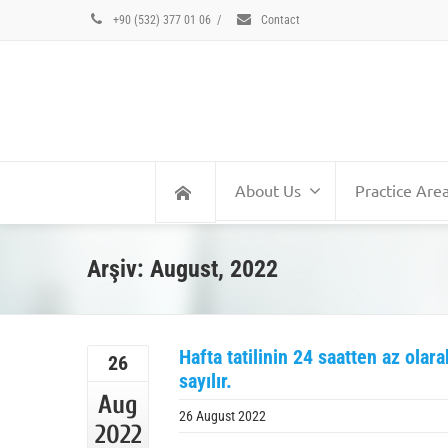
+90 (532) 377 01 06
/
Contact
About Us
Practice Are
Arşiv: August, 2022
Hafta tatilinin 24 saatten az olara
26
sayılır.
Aug
26 August 2022
2022