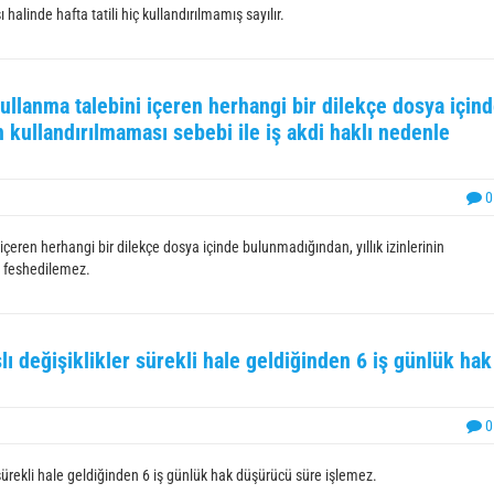
 halinde hafta tatili hiç kullandırılmamış sayılır.
n kullanma talebini içeren herhangi bir dilekçe dosya için
n kullandırılmaması sebebi ile iş akdi haklı nedenle
0
i içeren herhangi bir dilekçe dosya içinde bulunmadığından, yıllık izinlerinin
e feshedilemez.
lı değişiklikler sürekli hale geldiğinden 6 iş günlük hak
0
 sürekli hale geldiğinden 6 iş günlük hak düşürücü süre işlemez.