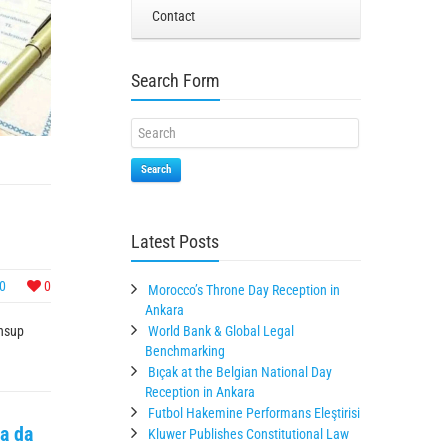
Contact
Search Form
Search
Latest Posts
0
0
Morocco’s Throne Day Reception in
Ankara
ahsup
World Bank & Global Legal
Benchmarking
Bıçak at the Belgian National Day
Reception in Ankara
Futbol Hakemine Performans Eleştirisi
a da
Kluwer Publishes Constitutional Law