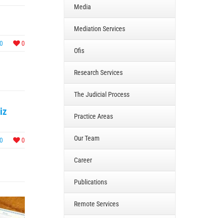
Media
Mediation Services
0
0
Ofis
Research Services
The Judicial Process
iz
Practice Areas
Our Team
0
0
Career
Publications
Remote Services