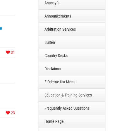
Anasayfa
Announcements
de
Arbitration Services
Bülten
31
Country Desks
Disclaimer
E-Ödeme-Ust Menu
Education & Training Services
Frequently Asked Questions
23
Home Page