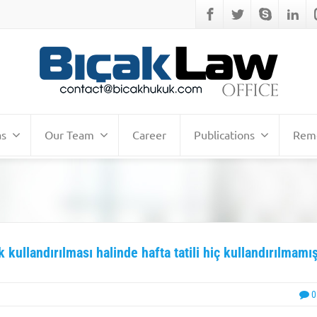
as
Our Team
Career
Publications
Remo
k kullandırılması halinde hafta tatili hiç kullandırılmamı
0