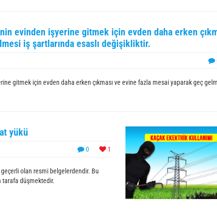
çinin evinden işyerine gitmek için evden daha erken çık
esi iş şartlarında esaslı değişikliktir.
yerine gitmek için evden daha erken çıkması ve evine fazla mesai yaparak geç gelm
pat yükü
0
1
 geçerli olan resmi belgelerdendir. Bu
n tarafa düşmektedir.