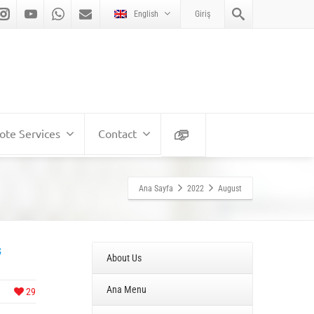
English
Giriş
te Services
Contact
Ana Sayfa
2022
August
ş
About Us
Ana Menu
29