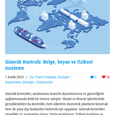
Gümrük Kontrolü: Belge, beyan ve fiziksel
inceleme
1 Aralık 2024
/
Dış Ticaret Hukuku
,
Görüşler /
0
26
Düşünceler
,
Görüşler / Düşünceler
Gümrük kontrolleri, uluslararası ticaretin düzenlenmesi ve güvenliğinin
sağlanmasında kritik bir öneme sahiptir. İthalat ve ihracat işlemlerinde
gerçekleştirilen bu kontroller, hem ülkelerin ekonomik çıkarlarını korumak
hem de yasa dışı faaliyetleri önlemek için uygulanır. Gümrük kontrolleri
genellikle üç aşamadan oluşur: belge incelemesi, fiziksel inceleme ve