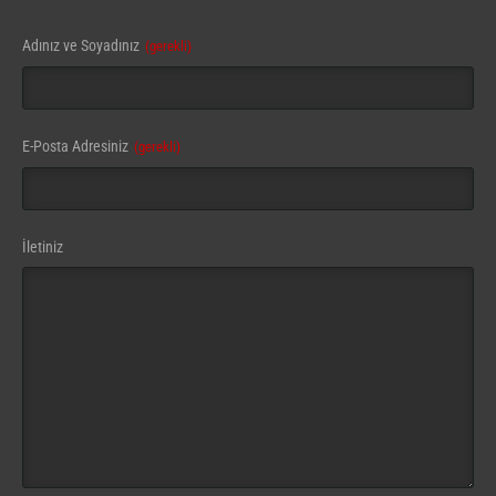
Adınız ve Soyadınız
(gerekli)
E-Posta Adresiniz
(gerekli)
Email
İletiniz
(gerekli)