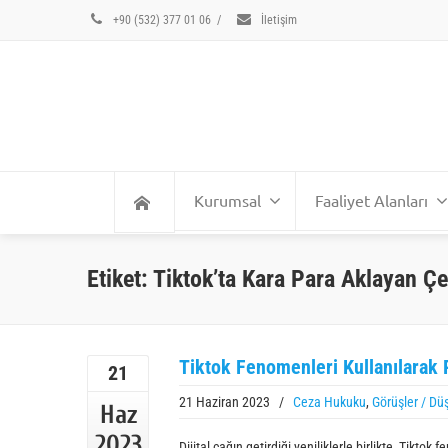
+90 (532) 377 01 06
/
İletişim
Kurumsal
Faaliyet Alanları
Etiket: Tiktok’ta Kara Para Aklayan Çe
Tiktok Fenomenleri Kullanılarak
21
21 Haziran 2023
/
Ceza Hukuku
,
Görüşler / Dü
Haz
2023
Dijital çağın getirdiği yeniliklerle birlikte, Tikto