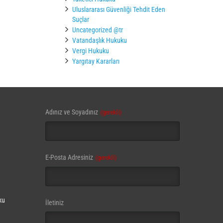
Uluslararası Güvenliği Tehdit Eden
Suçlar
Uncategorized @tr
Vatandaşlık Hukuku
Vergi Hukuku
Yargıtay Kararları
Adınız ve Soyadınız
(gerekli)
Business
E-Posta Adresiniz
(gerekli)
Email
(gerekli)
ku
İletiniz