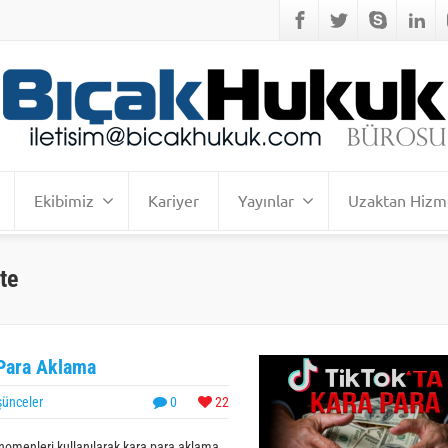
Ekibimiz
Kariyer
Yayınlar
Uzaktan Hizm
te
 Para Aklama
şünceler
0
22
k fenomenleri kullanılarak kara para aklama