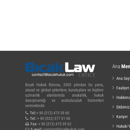
Ana
Me
Ana Say
Bıçak Hukuk Bürosu, 2002 yılından bu yana,
Faaliyet
ulusal ve global şirketlere, kuruluşlara ve kişilere
uzmanlık alanlarında avukatlık, hukuk
Hakkımı
danışmanlığı ve arabuluculuk hizmetleri
vermektedir.
Ekibimiz
Tel:
+ 90 (312) 473 39 60
Kariyer
Tel:
+ 90 (532) 377 01 06
Fax:
+ 90 (312) 473 39 62
Hukuki Y
E-mail:
contact@bicakhukuk.com