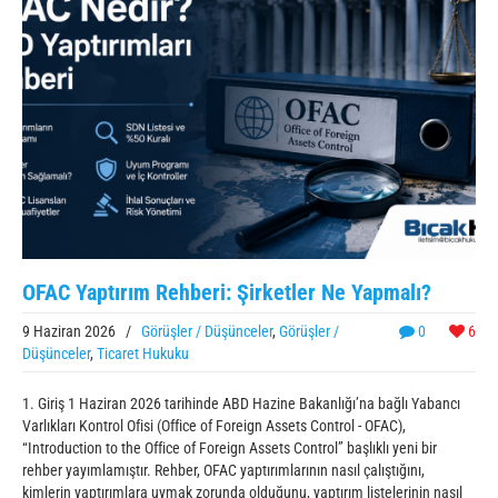
OFAC Yaptırım Rehberi: Şirketler Ne Yapmalı?
9 Haziran 2026
/
Görüşler / Düşünceler
,
Görüşler /
0
6
Düşünceler
,
Ticaret Hukuku
1. Giriş 1 Haziran 2026 tarihinde ABD Hazine Bakanlığı’na bağlı Yabancı
Varlıkları Kontrol Ofisi (Office of Foreign Assets Control - OFAC),
“Introduction to the Office of Foreign Assets Control” başlıklı yeni bir
rehber yayımlamıştır. Rehber, OFAC yaptırımlarının nasıl çalıştığını,
kimlerin yaptırımlara uymak zorunda olduğunu, yaptırım listelerinin nasıl