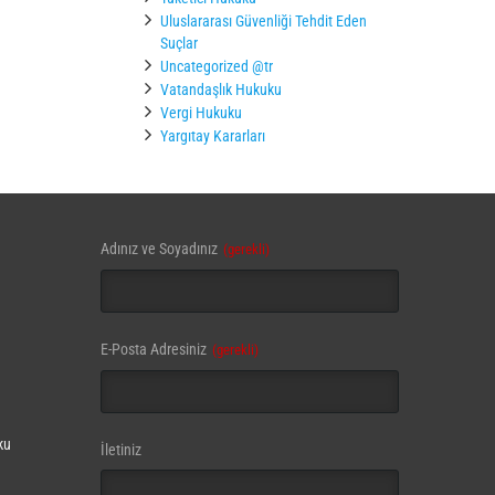
Uluslararası Güvenliği Tehdit Eden
Suçlar
Uncategorized @tr
Vatandaşlık Hukuku
Vergi Hukuku
Yargıtay Kararları
Adınız ve Soyadınız
(gerekli)
E-Posta Adresiniz
(gerekli)
ku
Email
İletiniz
Address
(gerekli)