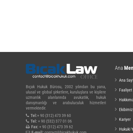
Ana
Me
Ana Say
Bıçak Hukuk Bürosu, 2002 yılından bu yana,
Faaliyet
ulusal ve global şirketlere, kuruluşlara ve kişilere
uzmanlık alanlarında avukatlık, hukuk
Hakkımı
danışmanlığı ve arabuluculuk hizmetleri
vermektedir.
Ekibimiz
Tel:
+ 90 (312) 473 39 60
Kariyer
Tel:
+ 90 (532) 377 01 06
Fax:
+ 90 (312) 473 39 62
Hukuki Y
E-mail:
contact@bicakhukuk.com