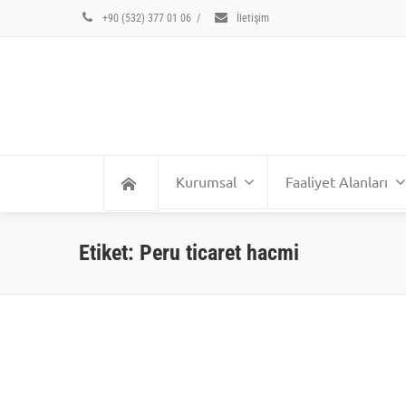
+90 (532) 377 01 06
/
İletişim
Kurumsal
Faaliyet Alanları
Etiket: Peru ticaret hacmi