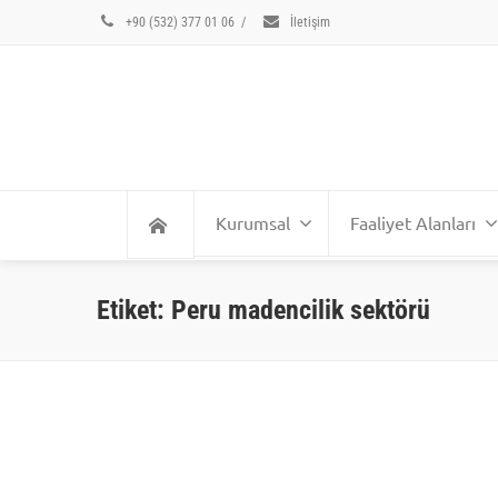
+90 (532) 377 01 06
/
İletişim
Kurumsal
Faaliyet Alanları
Etiket: Peru madencilik sektörü