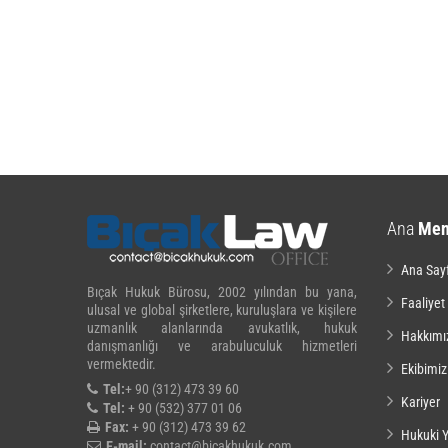
Ana
Me
Ana Say
Bıçak Hukuk Bürosu, 2002 yılından bu yana,
Faaliyet
ulusal ve global şirketlere, kuruluşlara ve kişilere
uzmanlık alanlarında avukatlık, hukuk
Hakkımı
danışmanlığı ve arabuluculuk hizmetleri
vermektedir.
Ekibimiz
Tel:
+ 90 (312) 473 39 60
Kariyer
Tel:
+ 90 (532) 377 01 06
Fax:
+ 90 (312) 473 39 62
Hukuki Y
E-mail:
contact@bicakhukuk.com