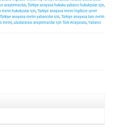
ı araştırmacılar
,
Türkiye anayasa hukuku yabancı hukukçular için
,
 metni hukukçular için
,
Türkiye anayasa metni İngilizce çeviri
Türkiye anayasa metni yabancılar için
,
Türkiye anayasa tam metin
ns metni
,
uluslararası araştırmacılar için Türk Anayasası
,
Yabancı