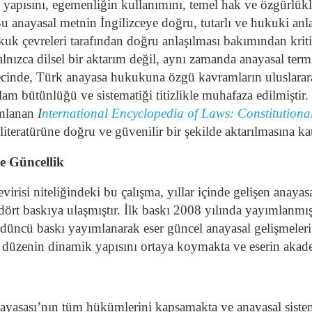
yapısını, egemenliğin kullanımını, temel hak ve özgürlükl
. Bu anayasal metnin İngilizceye doğru, tutarlı ve hukuki a
ukuk çevreleri tarafından doğru anlaşılması bakımından krit
yalnızca dilsel bir aktarım değil, aynı zamanda anayasal ter
recinde, Türk anayasa hukukuna özgü kavramların uluslara
am bütünlüğü ve sistematiği titizlikle muhafaza edilmiştir.
ımlanan
I
nternational Encyclopedia of Laws: Constitution
teratürüne doğru ve güvenilir bir şekilde aktarılmasına ka
e Güncellik
irisi niteliğindeki bu çalışma, yıllar içinde gelişen anay
ört baskıya ulaşmıştır.
İlk baskı 2008 yılında yayımlanmış,
üncü baskı yayımlanarak eser güncel anayasal gelişmeleri 
l düzenin dinamik yapısını ortaya koymakta ve eserin akade
ayasası’nın tüm hükümlerini kapsamakta ve anayasal sistem