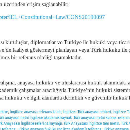
ı üzerinden erişim sağlanabilir:
hapter/IEL+Constitutional+Law/CONS20190097
ı kuruluşlar, diplomatlar ve Türkiye ile hukuki veya ticari 
ye’de faaliyet göstermeyi planlayan veya Türk hukuku ile ç
z bir referans niteliği taşımaktadır.
 çalışma, anayasa hukuku ve uluslararası hukuk alanındaki
ademik çalışmalar aracılığıyla Türkiye’nin hukuki sistemin
sa hukuku ve ilgili alanlarda derinlikli ve güvenilir hukuk
ürkiye
,
İngilizce anayasa referans kitabı
,
İngilizce Türk anayasa rehberi
,
İngilizce T
ürk anayasa metni İngilizce akademik kaynak
,
Türk anayasa metni küresel referan
rk Anayasası İngilizce referans kaynağı
,
Türk Anayasası İngilizce tam metin
,
Türk 
i referansı
,
Türkiye anayasa hukuku İngilizce akademik referans
,
Türkiye anayasa 