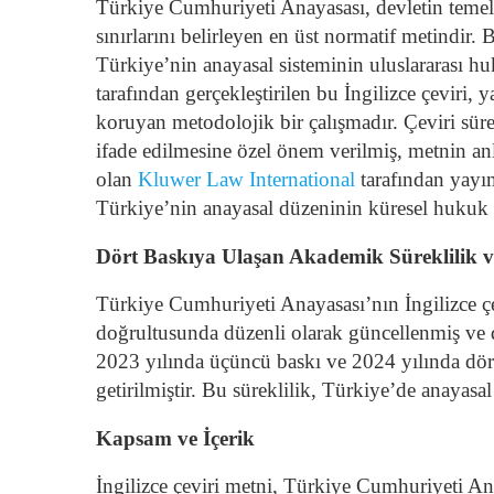
Türkiye Cumhuriyeti Anayasası, devletin temel 
sınırlarını belirleyen en üst normatif metindir
Türkiye’nin anayasal sisteminin uluslararası h
tarafından gerçekleştirilen bu İngilizce çeviri, 
koruyan metodolojik bir çalışmadır. Çeviri sü
ifade edilmesine özel önem verilmiş, metnin anl
olan
Kluwer Law International
tarafından yay
Türkiye’nin anayasal düzeninin küresel hukuk li
Dört Baskıya Ulaşan Akademik Süreklilik v
Türkiye Cumhuriyeti Anayasası’nın İngilizce çev
doğrultusunda düzenli olarak güncellenmiş ve d
2023 yılında üçüncü baskı ve 2024 yılında dörd
getirilmiştir.
Bu süreklilik, Türkiye’de anayasa
Kapsam ve İçerik
İngilizce çeviri metni, Türkiye Cumhuriyeti An