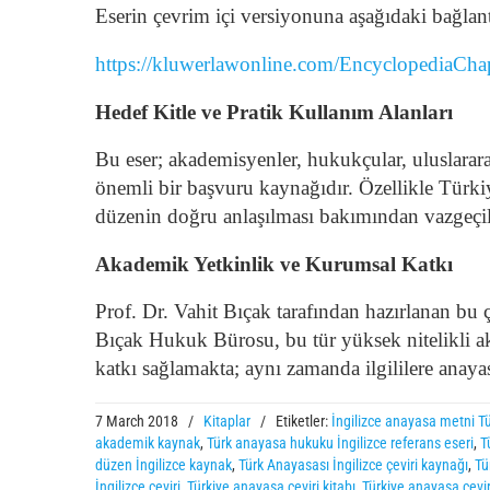
Eserin çevrim içi versiyonuna aşağıdaki bağlant
https://kluwerlawonline.com/EncyclopediaC
Hedef Kitle ve Pratik Kullanım Alanları
Bu eser; akademisyenler, hukukçular, uluslararas
önemli bir başvuru kaynağıdır.
Özellikle Türki
düzenin doğru anlaşılması bakımından vazgeçilme
Akademik Yetkinlik ve Kurumsal Katkı
Prof. Dr. Vahit Bıçak tarafından hazırlanan bu
Bıçak Hukuk Bürosu, bu tür yüksek nitelikli ak
katkı sağlamakta; aynı zamanda ilgililere anaya
7 March 2018
/
Kitaplar
/
Etiketler:
İngilizce anayasa metni T
akademik kaynak
,
Türk anayasa hukuku İngilizce referans eseri
,
T
düzen İngilizce kaynak
,
Türk Anayasası İngilizce çeviri kaynağı
,
Tü
İngilizce çeviri
,
Türkiye anayasa çeviri kitabı
,
Türkiye anayasa çevir