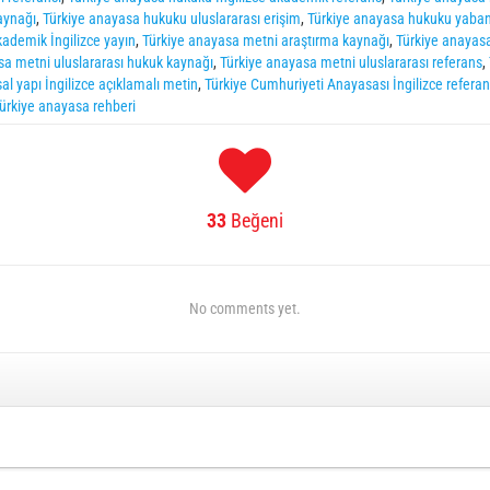
aynağı
,
Türkiye anayasa hukuku uluslararası erişim
,
Türkiye anayasa hukuku yabanc
ademik İngilizce yayın
,
Türkiye anayasa metni araştırma kaynağı
,
Türkiye anayasa
sa metni uluslararası hukuk kaynağı
,
Türkiye anayasa metni uluslararası referans
,
al yapı İngilizce açıklamalı metin
,
Türkiye Cumhuriyeti Anayasası İngilizce refera
 Türkiye anayasa rehberi
33
Beğeni
No comments yet.