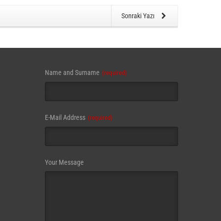
Sonraki Yazı
Name and Surname
(required)
E-Mail Address
(required)
Email
Your Message
(required)