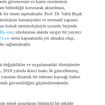
erin güvencesini ve kamu otoritesinin
nlam bütünlüğü korunarak aktarılması,
ik bir önem taşımaktadır.
Prof. Dr. Vahit Bıçak
minolojinin hassasiyetini ve normatif yapısını
rası hukuk terminolojisiyle uyumlu biçimde
Bu eser
, uluslararası alanda saygın bir yayıncı
al Law
serisi kapsamında yer almakta olup,
tkı sağlamaktadır.
asal değişiklikler ve uygulamadaki dönüşümler
 2018 yılında ikinci baskı ile güncellenmiş,
yansıtan dinamik bir referans kaynağı haline
mik güvenilirliğini güçlendirmektedir.
in temel unsurlarını bütüncül bir şekilde