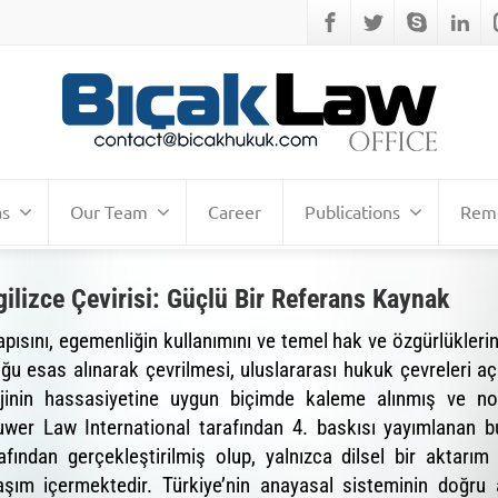
as
Our Team
Career
Publications
Remo
ilizce Çevirisi: Güçlü Bir Referans Kaynak
pısını, egemenliğin kullanımını ve temel hak ve özgürlüklerin
luğu esas alınarak çevrilmesi, uluslararası hukuk çevreleri
ojinin hassasiyetine uygun biçimde kaleme alınmış ve no
uwer Law International tarafından 4. baskısı yayımlanan bu 
rafından gerçekleştirilmiş olup, yalnızca dilsel bir aktar
aşım içermektedir. Türkiye’nin anayasal sisteminin doğru 