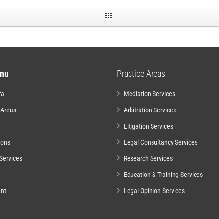
nu
Practice Areas
fa
Mediation Services
 Areas
Arbitration Services
Litigation Services
ions
Legal Consultancy Services
Services
Research Services
Education & Training Services
nt
Legal Opinion Services