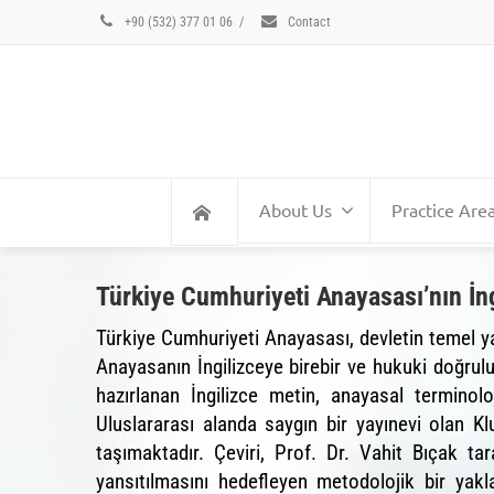
+90 (532) 377 01 06
/
Contact
About Us
Practice Are
Türkiye Cumhuriyeti Anayasası’nın İng
Türkiye Cumhuriyeti Anayasası, devletin temel ya
Anayasanın İngilizceye birebir ve hukuki doğru
hazırlanan İngilizce metin, anayasal terminol
Uluslararası alanda saygın bir yayınevi olan Kl
taşımaktadır. Çeviri, Prof. Dr. Vahit Bıçak ta
yansıtılmasını hedefleyen metodolojik bir yakl