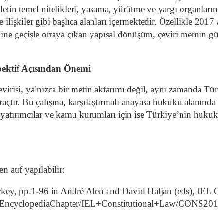
tin temel nitelikleri, yasama, yürütme ve yargı organlarını
ilişkiler gibi başlıca alanları içermektedir.
Özellikle 2017 
ne geçişle ortaya çıkan yapısal dönüşüm, çeviri metnin gün
pektif Açısından Önemi
virisi, yalnızca bir metin aktarımı değil, aynı zamanda Tür
açtır.
Bu çalışma, karşılaştırmalı anayasa hukuku alanında 
 yatırımcılar ve kamu kurumları için ise Türkiye’nin hukuk
 atıf yapılabilir:
rkey, pp.1-96 in André Alen and David Haljan (eds), IEL 
om/EncyclopediaChapter/IEL+Constitutional+Law/CONS20