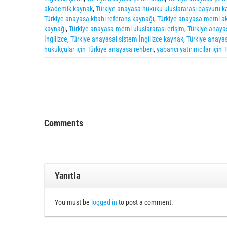
akademik kaynak
,
Türkiye anayasa hukuku uluslararası başvuru k
Türkiye anayasa kitabı referans kaynağı
,
Türkiye anayasa metni ak
kaynağı
,
Türkiye anayasa metni uluslararası erişim
,
Türkiye anaya
İngilizce
,
Türkiye anayasal sistem İngilizce kaynak
,
Türkiye anayas
hukukçular için Türkiye anayasa rehberi
,
yabancı yatırımcılar için
Comments
Yanıtla
You must be
logged in
to post a comment.