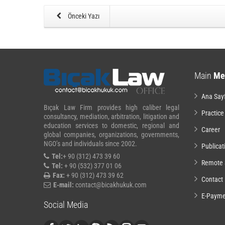
Önceki Yazı
Main
Me
Ana Say
Bıçak Law Firm provides high caliber legal
Practice
consultancy, mediation, arbitration, litigation and
education services to domestic, regional and
Career
global companies, organizations, governments,
NGO’s and individuals since 2002.
Publicat
Tel:
+ 90 (312) 473 39 60
Remote 
Tel:
+ 90 (532) 377 01 06
Fax:
+ 90 (312) 473 39 62
Contact
E-mail:
contact@bicakhukuk.com
E-Payme
Social Media