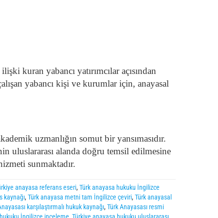
ilişki kuran yabancı yatırımcılar açısından
alışan yabancı kişi ve kurumlar için, anayasal
 akademik uzmanlığın somut bir yansımasıdır.
in uluslararası alanda doğru temsil edilmesine
 hizmeti sunmaktadır.
ürkiye anayasa referans eseri
,
Türk anayasa hukuku İngilizce
s kaynağı
,
Türk anayasa metni tam İngilizce çeviri
,
Türk anayasal
Anayasası karşılaştırmalı hukuk kaynağı
,
Türk Anayasası resmi
hukuku İngilizce inceleme
,
Türkiye anayasa hukuku uluslararası