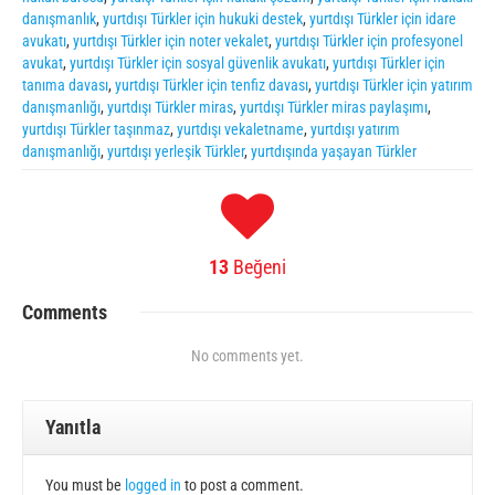
danışmanlık
,
yurtdışı Türkler için hukuki destek
,
yurtdışı Türkler için idare
avukatı
,
yurtdışı Türkler için noter vekalet
,
yurtdışı Türkler için profesyonel
avukat
,
yurtdışı Türkler için sosyal güvenlik avukatı
,
yurtdışı Türkler için
tanıma davası
,
yurtdışı Türkler için tenfiz davası
,
yurtdışı Türkler için yatırım
danışmanlığı
,
yurtdışı Türkler miras
,
yurtdışı Türkler miras paylaşımı
,
yurtdışı Türkler taşınmaz
,
yurtdışı vekaletname
,
yurtdışı yatırım
danışmanlığı
,
yurtdışı yerleşik Türkler
,
yurtdışında yaşayan Türkler
13
Beğeni
Comments
No comments yet.
Yanıtla
You must be
logged in
to post a comment.