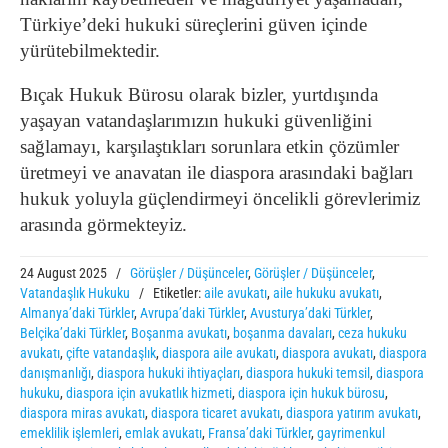
Türkiye’deki hukuki süreçlerini güven içinde
yürütebilmektedir.
Bıçak Hukuk Bürosu olarak bizler, yurtdışında
yaşayan vatandaşlarımızın hukuki güvenliğini
sağlamayı, karşılaştıkları sorunlara etkin çözümler
üretmeyi ve anavatan ile diaspora arasındaki bağları
hukuk yoluyla güçlendirmeyi öncelikli görevlerimiz
arasında görmekteyiz.
24 August 2025
/
Görüşler / Düşünceler
,
Görüşler / Düşünceler
,
Vatandaşlık Hukuku
/
Etiketler:
aile avukatı
,
aile hukuku avukatı
,
Almanya’daki Türkler
,
Avrupa’daki Türkler
,
Avusturya’daki Türkler
,
Belçika’daki Türkler
,
Boşanma avukatı
,
boşanma davaları
,
ceza hukuku
avukatı
,
çifte vatandaşlık
,
diaspora aile avukatı
,
diaspora avukatı
,
diaspora
danışmanlığı
,
diaspora hukuki ihtiyaçları
,
diaspora hukuki temsil
,
diaspora
hukuku
,
diaspora için avukatlık hizmeti
,
diaspora için hukuk bürosu
,
diaspora miras avukatı
,
diaspora ticaret avukatı
,
diaspora yatırım avukatı
,
emeklilik işlemleri
,
emlak avukatı
,
Fransa’daki Türkler
,
gayrimenkul