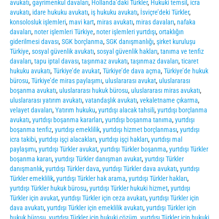
avukatı
,
gayrimenkul davaları
,
Hollanda’daki Türkler
,
Hukuki temsil
,
icra
avukatı
,
idare hukuku avukatı
,
iş hukuku avukatı
,
İsviçre’deki Türkler
,
konsolosluk işlemleri
,
mavi kart
,
miras avukatı
,
miras davaları
,
nafaka
davaları
,
noter işlemleri Türkiye
,
noter işlemleri yurtdışı
,
ortaklığın
giderilmesi davası
,
SGK borçlanma
,
SGK danışmanlığı
,
şirket kuruluşu
Türkiye
,
sosyal güvenlik avukatı
,
sosyal güvenlik hakları
,
tanıma ve tenfiz
davaları
,
tapu iptal davası
,
taşınmaz avukatı
,
taşınmaz davaları
,
ticaret
hukuku avukatı
,
Türkiye’de avukat
,
Türkiye’de dava açma
,
Türkiye’de hukuk
bürosu
,
Türkiye’de miras paylaşımı
,
uluslararası avukat
,
uluslararası
boşanma avukatı
,
uluslararası hukuk bürosu
,
uluslararası miras avukatı
,
uluslararası yatırım avukatı
,
vatandaşlık avukatı
,
vekaletname çıkarma
,
velayet davaları
,
Yatırım hukuku
,
yurtdışı alacak tahsili
,
yurtdışı borçlanma
avukatı
,
yurtdışı boşanma kararları
,
yurtdışı boşanma tanıma
,
yurtdışı
boşanma tenfiz
,
yurtdışı emeklilik
,
yurtdışı hizmet borçlanması
,
yurtdışı
icra takibi
,
yurtdışı işçi alacakları
,
yurtdışı işçi hakları
,
yurtdışı mal
paylaşımı
,
yurtdışı Türkler avukat
,
yurtdışı Türkler boşanma
,
yurtdışı Türkler
boşanma kararı
,
yurtdışı Türkler danışman avukat
,
yurtdışı Türkler
danışmanlık
,
yurtdışı Türkler dava
,
yurtdışı Türkler dava avukatı
,
yurtdışı
Türkler emeklilik
,
yurtdışı Türkler hak arama
,
yurtdışı Türkler hakları
,
yurtdışı Türkler hukuk bürosu
,
yurtdışı Türkler hukuki hizmet
,
yurtdışı
Türkler için avukat
,
yurtdışı Türkler için ceza avukatı
,
yurtdışı Türkler için
dava avukatı
,
yurtdışı Türkler için emeklilik avukatı
,
yurtdışı Türkler için
hukuk bürosu
,
yurtdışı Türkler için hukuki çözüm
,
yurtdışı Türkler için hukuki