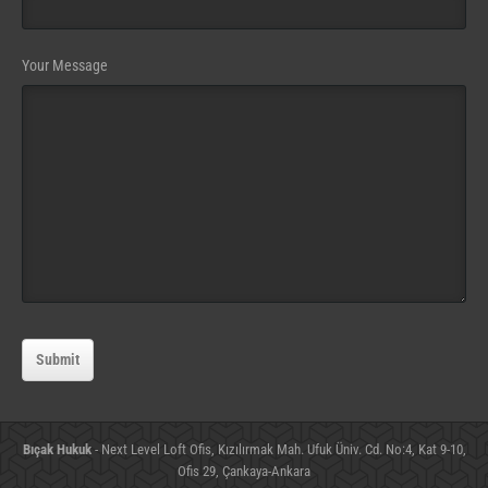
Your Message
Email
Address
Submit
(required)
Bıçak Hukuk
- Next Level Loft Ofis, Kızılırmak Mah. Ufuk Üniv. Cd. No:4, Kat 9-10,
Ofis 29, Çankaya-Ankara