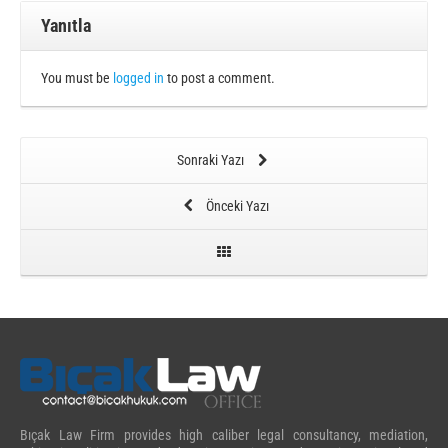
Yanıtla
You must be
logged in
to post a comment.
Sonraki Yazı
Önceki Yazı
Bıçak Law Firm provides high caliber legal consultancy, mediation,