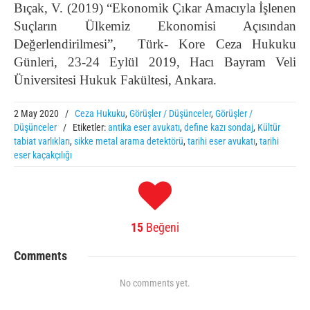
Bıçak, V. (2019) “Ekonomik Çıkar Amacıyla İşlenen
Suçların Ülkemiz Ekonomisi Açısından
Değerlendirilmesi”, Türk- Kore Ceza Hukuku
Günleri, 23-24 Eylül 2019, Hacı Bayram Veli
Üniversitesi Hukuk Fakültesi, Ankara.
2 May 2020
/
Ceza Hukuku
,
Görüşler / Düşünceler
,
Görüşler /
Düşünceler
/
Etiketler:
antika eser avukatı
,
define kazı sondaj
,
Kültür
tabiat varlıkları
,
sikke metal arama detektörü
,
tarihi eser avukatı
,
tarihi
eser kaçakçılığı
15
Beğeni
Comments
No comments yet.