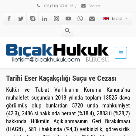
+90 (532) 377 01 06
/
Contact
English
Tarihi Eser Kaçakçılığı Suçu ve Cezası
Kültür ve Tabiat Varlıklarını Koruma Kanunu’na
muhalefet suçundan 2018 yılında toplam 13525 dava
görülmüş olup bunlardan 5720 unda mahkumiyet
(42,3), 2486 si hakkında beraat (%18,4), 3883 ü (%28,7)
hakkında Hükmün Açıklanmasının Geri Bırakılması
(HAGB) , 581 i hakkında (%4,3) yetkisizlik, görevsizlik