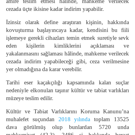
amire teslim etmesi hâlinde, mahkeme verilecek
cezada üçte ikisine kadar indirim yapabilir.
İzinsiz olarak define araştıran kişinin, hakkında
kovuşturma başlayıncaya kadar, kendisini bu fiili
işlemeye gerekli cihazları temin etmek suretiyle sevk
eden kişilerin kimliklerini açıklaması ve
yakalanmasını sağlaması hâlinde, mahkeme verilecek
cezada indirim yapabileceği gibi, ceza verilmesine
yer olmadığına da karar verebilir.
Tarihi eser kaçakçılığı kapsamında kalan suçlar
nedeniyle elkonulan taşınır kültür ve tabiat varlıkları
müzeye teslim edilir.
Kültür ve Tabiat Varlıklarını Koruma Kanunu’na
muhalefet suçundan
2018 yılında
toplam 13525
dava görülmüş olup bunlardan 5720 unda
mahkumiyet (42,3), 2486 si hakkında beraat