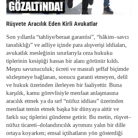
Rüşvete Aracılık Eden Kirli Avukatlar
Son yıllarda “tahliye/beraat garantisi”, “hâkim–savcı
tanıdıklığı” ve adliye içinde para alışverişi iddiaları,
avukatlık mesleğinin sınırlarıyla ceza hukuku
tiplerinin kesiştiği hassas bir alanı görünür kıldı.
Meşru savunuculuk; ücreti ve masrafı şeffaf biçimde
sözleşmeye bağlanan, sonucu garanti etmeyen, delil
ve hukuk üzerinden ilerleyen bir faaliyettir. Buna
karşılık, kamu görevlisiyle menfaat anlaşmasına
aracılık etmek ya da sırf “nüfuz iddiası” üzerinden
menfaat temin etmek başka bir dünyaya aittir ve
farklı suç tiplerini gündeme getirir. Bu metin, rüşvet–
nüfuz ticareti–dolandırıcılık ayrımını yalın bir dille
ortaya koyarken; emsal içtihatların yön gösterdiği