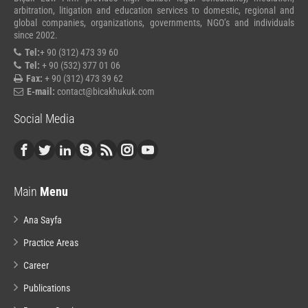
arbitration, litigation and education services to domestic, regional and
global companies, organizations, governments, NGO’s and individuals
since 2002.
Tel:
+ 90 (312) 473 39 60
Tel:
+ 90 (532) 377 01 06
Fax:
+ 90 (312) 473 39 62
E-mail:
contact@bicakhukuk.com
Social Media
Main
Menu
Ana Sayfa
Practice Areas
Career
Publications