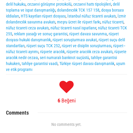
delil hukuku
,
cezaevi görüşme protokolü
,
cezaevi hattı tipolojileri
,
delil
toplama ve ispat danışmanlığı
,
dolandırıcılık TCK 157 158
,
dosya borsası
iddiaları
,
HTS kayıtları rüşvet dosyası
,
İstanbul nüfuz ticareti avukatı
,
İzmir
dolandırıcılık savunma avukatı
,
meşru ücret ile rüşvet farkı
,
nüfuz ticareti
,
nüfuz ticareti ceza avukatı
,
nüfuz ticareti nasıl ispatlanır
,
nüfuz ticareti TCK
255
,
reklam yasağı ve sonuç garantisi
,
rüşvet davası savunma
,
rüşvet
dosyası hukuki danışmanlık
,
rüşvet soruşturması avukat
,
rüşvet suçu delil
standartları
,
rüşvet suçu TCK 252
,
rüşvet ve disiplin soruşturması
,
rüşvet–
nüfuz ticareti ayrımı
,
rüşvete aracılık
,
rüşvete aracılık ceza avukatı
,
rüşvete
aracılık nedir cezası
,
seri numaralı banknot suçüstü
,
tahliye garantisi
hukuken
,
tahliye garantisi vaadi
,
Türkiye rüşvet davası danışmanlık
,
uyum
ve etik programı
6
Beğeni
Comments
No comments yet.