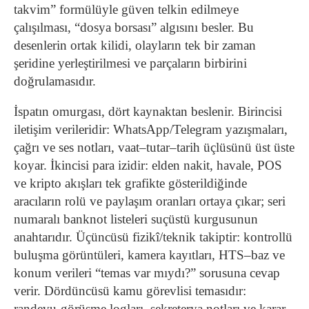
takvim” formülüyle güven telkin edilmeye
çalışılması, “dosya borsası” algısını besler. Bu
desenlerin ortak kilidi, olayların tek bir zaman
şeridine yerleştirilmesi ve parçaların birbirini
doğrulamasıdır.
İspatın omurgası, dört kaynaktan beslenir. Birincisi
iletişim verileridir: WhatsApp/Telegram yazışmaları,
çağrı ve ses notları, vaat–tutar–tarih üçlüsünü üst üste
koyar. İkincisi para izidir: elden nakit, havale, POS
ve kripto akışları tek grafikte gösterildiğinde
aracıların rolü ve paylaşım oranları ortaya çıkar; seri
numaralı banknot listeleri suçüstü kurgusunun
anahtarıdır. Üçüncüsü fizikî/teknik takiptir: kontrollü
buluşma görüntüleri, kamera kayıtları, HTS–baz ve
konum verileri “temas var mıydı?” sorusuna cevap
verir. Dördüncüsü kamu görevlisi temasıdır:
randevu-görüşme logları, sekreterya notları ve karar–