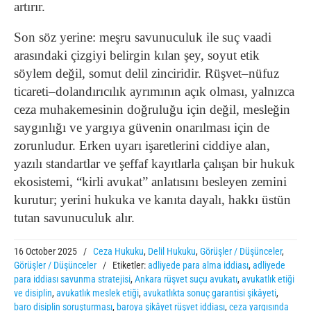
artırır.
Son söz yerine: meşru savunuculuk ile suç vaadi
arasındaki çizgiyi belirgin kılan şey, soyut etik
söylem değil, somut delil zinciridir. Rüşvet–nüfuz
ticareti–dolandırıcılık ayrımının açık olması, yalnızca
ceza muhakemesinin doğruluğu için değil, mesleğin
saygınlığı ve yargıya güvenin onarılması için de
zorunludur. Erken uyarı işaretlerini ciddiye alan,
yazılı standartlar ve şeffaf kayıtlarla çalışan bir hukuk
ekosistemi, “kirli avukat” anlatısını besleyen zemini
kurutur; yerini hukuka ve kanıta dayalı, hakkı üstün
tutan savunuculuk alır.
16 October 2025
/
Ceza Hukuku
,
Delil Hukuku
,
Görüşler / Düşünceler
,
Görüşler / Düşünceler
/
Etiketler:
adliyede para alma iddiası
,
adliyede
para iddiası savunma stratejisi
,
Ankara rüşvet suçu avukatı
,
avukatlık etiği
ve disiplin
,
avukatlık meslek etiği
,
avukatlıkta sonuç garantisi şikâyeti
,
baro disiplin soruşturması
,
baroya şikâyet rüşvet iddiası
,
ceza yargısında