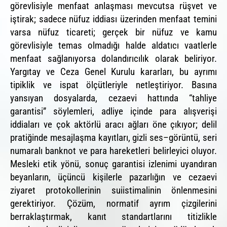
görevlisiyle menfaat anlaşması mevcutsa rüşvet ve
iştirak; sadece nüfuz iddiası üzerinden menfaat temini
varsa nüfuz ticareti; gerçek bir nüfuz ve kamu
görevlisiyle temas olmadığı halde aldatıcı vaatlerle
menfaat sağlanıyorsa dolandırıcılık olarak beliriyor.
Yargıtay ve Ceza Genel Kurulu kararları, bu ayrımı
tipiklik ve ispat ölçütleriyle netleştiriyor. Basına
yansıyan dosyalarda, cezaevi hattında “tahliye
garantisi” söylemleri, adliye içinde para alışverişi
iddiaları ve çok aktörlü aracı ağları öne çıkıyor; delil
pratiğinde mesajlaşma kayıtları, gizli ses–görüntü, seri
numaralı banknot ve para hareketleri belirleyici oluyor.
Mesleki etik yönü, sonuç garantisi izlenimi uyandıran
beyanların, üçüncü kişilerle pazarlığın ve cezaevi
ziyaret protokollerinin suiistimalinin önlenmesini
gerektiriyor. Çözüm, normatif ayrım çizgilerini
berraklaştırmak, kanıt standartlarını titizlikle