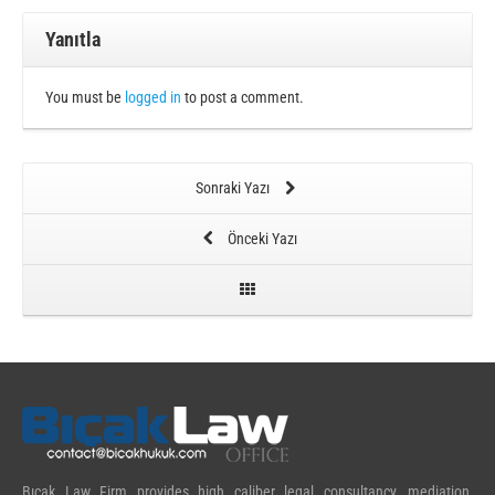
Yanıtla
You must be
logged in
to post a comment.
Sonraki Yazı
Önceki Yazı
Bıçak Law Firm provides high caliber legal consultancy, mediation,