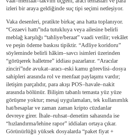
vaat–menfaat–takvim üçgeni, aracı temasları ve para
izleri bir araya geldiğinde suç tipi seçimi netleşiyor.
Vaka desenleri, pratikte birkaç ana hatta toplanıyor.
“Cezaevi hattı”nda tutukluya veya ailesine belirli
meblağ karşılığı “tahliye/beraat” vaadi verilir; vekâlet
ve peşin ödeme baskısı tipiktir. “Adliye koridoru”
söyleminde belirli hâkim–savcı isimleri üzerinden
“görüşerek halletme” iddiası pazarlanır. “Aracılar
zinciri”nde avukat–aracı–eski kamu görevlisi–dosya
sahipleri arasında rol ve menfaat paylaşımı vardır;
iletişim parçalıdır, para akışı POS–havale–nakit
arasında bölünür. Bilişim tabanlı temasta yüz yüze
görüşme yoktur; mesaj uygulamaları, tek kullanımlık
hat/hesaplar ve zaman zaman kripto cüzdanlar
devreye girer. İhale–ruhsat–denetim sahasında ise
“hızlandırma/lehine rapor” iddiaları ortaya çıkar.
Görünürlüğü yüksek dosyalarda “paket fiyat +