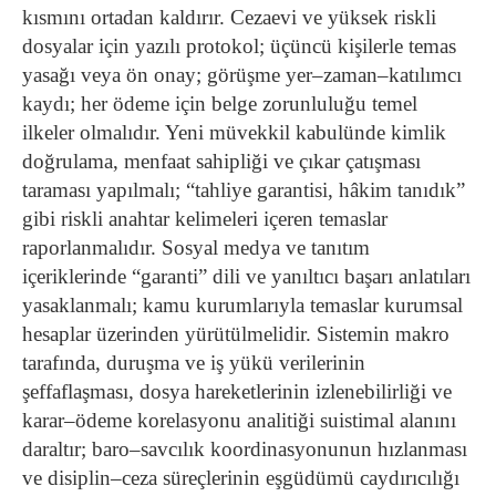
kısmını ortadan kaldırır. Cezaevi ve yüksek riskli
dosyalar için yazılı protokol; üçüncü kişilerle temas
yasağı veya ön onay; görüşme yer–zaman–katılımcı
kaydı; her ödeme için belge zorunluluğu temel
ilkeler olmalıdır. Yeni müvekkil kabulünde kimlik
doğrulama, menfaat sahipliği ve çıkar çatışması
taraması yapılmalı; “tahliye garantisi, hâkim tanıdık”
gibi riskli anahtar kelimeleri içeren temaslar
raporlanmalıdır. Sosyal medya ve tanıtım
içeriklerinde “garanti” dili ve yanıltıcı başarı anlatıları
yasaklanmalı; kamu kurumlarıyla temaslar kurumsal
hesaplar üzerinden yürütülmelidir. Sistemin makro
tarafında, duruşma ve iş yükü verilerinin
şeffaflaşması, dosya hareketlerinin izlenebilirliği ve
karar–ödeme korelasyonu analitiği suistimal alanını
daraltır; baro–savcılık koordinasyonunun hızlanması
ve disiplin–ceza süreçlerinin eşgüdümü caydırıcılığı