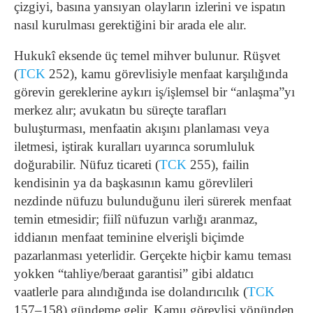
çizgiyi, basına yansıyan olayların izlerini ve ispatın
nasıl kurulması gerektiğini bir arada ele alır.
Hukukî eksende üç temel mihver bulunur. Rüşvet
(
TCK
252), kamu görevlisiyle menfaat karşılığında
görevin gereklerine aykırı iş/işlemsel bir “anlaşma”yı
merkez alır; avukatın bu süreçte tarafları
buluşturması, menfaatin akışını planlaması veya
iletmesi, iştirak kuralları uyarınca sorumluluk
doğurabilir. Nüfuz ticareti (
TCK
255), failin
kendisinin ya da başkasının kamu görevlileri
nezdinde nüfuzu bulunduğunu ileri sürerek menfaat
temin etmesidir; fiilî nüfuzun varlığı aranmaz,
iddianın menfaat teminine elverişli biçimde
pazarlanması yeterlidir. Gerçekte hiçbir kamu teması
yokken “tahliye/beraat garantisi” gibi aldatıcı
vaatlerle para alındığında ise dolandırıcılık (
TCK
157–158) gündeme gelir. Kamu görevlisi yönünden