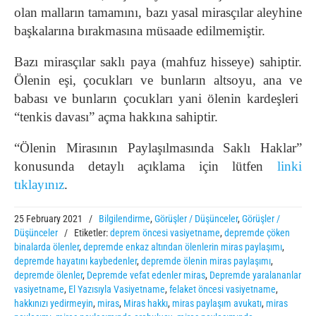
olan malların tamamını, bazı yasal mirasçılar aleyhine
başkalarına bırakmasına müsaade edilmemiştir.
Bazı mirasçılar saklı paya (mahfuz hisseye) sahiptir.
Ölenin eşi, çocukları ve bunların altsoyu, ana ve
babası ve bunların çocukları yani ölenin kardeşleri
“tenkis davası” açma hakkına sahiptir.
“Ölenin Mirasının Paylaşılmasında Saklı Haklar”
konusunda detaylı açıklama için lütfen
linki
tıklayınız
.
25 February 2021
/
Bilgilendirme
,
Görüşler / Düşünceler
,
Görüşler /
Düşünceler
/
Etiketler:
deprem öncesi vasiyetname
,
depremde çöken
binalarda ölenler
,
depremde enkaz altından ölenlerin miras paylaşımı
,
depremde hayatını kaybedenler
,
depremde ölenin miras paylaşımı
,
depremde ölenler
,
Depremde vefat edenler miras
,
Depremde yaralananlar
vasiyetname
,
El Yazısıyla Vasiyetname
,
felaket öncesi vasiyetname
,
hakkınızı yedirmeyin
,
miras
,
Miras hakkı
,
miras paylaşım avukatı
,
miras