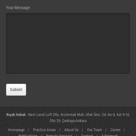
Website
Your Message
URL
(required)
Submit
Bıçak Hukuk
- Next Level Loft Ofis, Kızılırmak Mah. Ufuk Üniv. Cd. No:4, Kat 9-10,
Ofis 29, Çankaya-Ankara
Homepage
/
Practice Areas
/
About Us
/
Our Team
/
Career
/
Publications
/
Remote Services
/
Contact
/
E-Payment