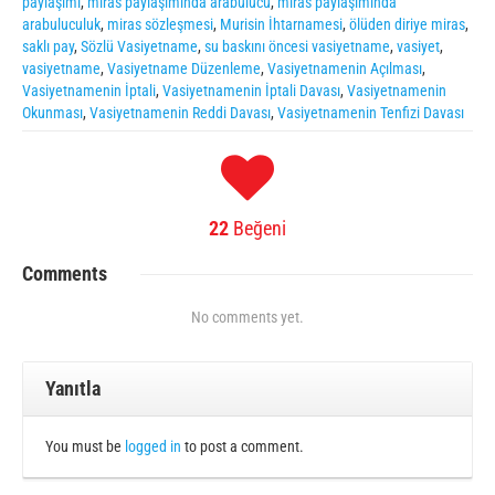
paylaşımı
,
miras paylaşımında arabulucu
,
miras paylaşımında
arabuluculuk
,
miras sözleşmesi
,
Murisin İhtarnamesi
,
ölüden diriye miras
,
saklı pay
,
Sözlü Vasiyetname
,
su baskını öncesi vasiyetname
,
vasiyet
,
vasiyetname
,
Vasiyetname Düzenleme
,
Vasiyetnamenin Açılması
,
Vasiyetnamenin İptali
,
Vasiyetnamenin İptali Davası
,
Vasiyetnamenin
Okunması
,
Vasiyetnamenin Reddi Davası
,
Vasiyetnamenin Tenfizi Davası
22
Beğeni
Comments
No comments yet.
Yanıtla
You must be
logged in
to post a comment.