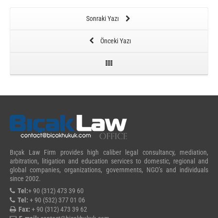
Sonraki Yazı
Önceki Yazı
Bıçak Law Firm provides high caliber legal consultancy, mediation,
arbitration, litigation and education services to domestic, regional and
global companies, organizations, governments, NGO’s and individuals
since 2002.
Tel:
+ 90 (312) 473 39 60
Tel:
+ 90 (532) 377 01 06
Fax:
+ 90 (312) 473 39 62