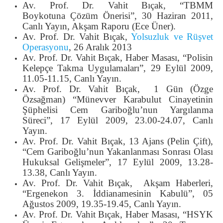
Av. Prof. Dr. Vahit Bıçak, “TBMM
Boykotuna Çözüm Önerisi”, 30 Haziran 2011,
Canlı Yayın, Akşam Raporu (Ece Üner).
Av. Prof. Dr. Vahit Bıçak,
Yolsuzluk ve Rüşvet
Operasyonu
, 26 Aralık 2013
Av. Prof. Dr. Vahit Bıçak, Haber Masası, “Polisin
Kelepçe Takma Uygulamaları”, 29 Eylül 2009,
11.05-11.15, Canlı Yayın.
Av. Prof. Dr. Vahit Bıçak, 1 Gün (Özge
Özsağman) “Münevver Karabulut Cinayetinin
Şüphelisi Cem Gariboğlu’nun Yargılanma
Süreci”, 17 Eylül 2009, 23.00-24.07, Canlı
Yayın.
Av. Prof. Dr. Vahit Bıçak, 13 Ajans (Pelin Çift),
“Cem Gariboğlu’nun Yakanlanması Sonrası Olası
Hukuksal Gelişmeler”, 17 Eylül 2009, 13.28-
13.38, Canlı Yayın.
Av. Prof. Dr. Vahit Bıçak, Akşam Haberleri,
“Ergenekon 3. İddianamesinin Kabulü”, 05
Ağustos 2009, 19.35-19.45, Canlı Yayın.
Av. Prof. Dr. Vahit Bıçak, Haber Masası, “HSYK