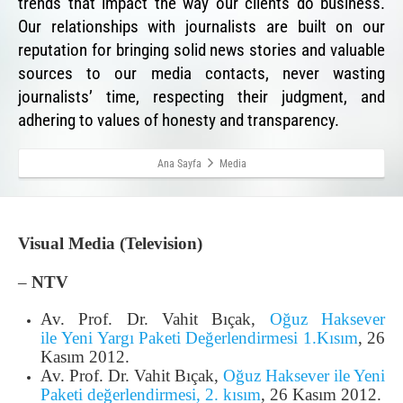
trends that impact the way our clients do business.
Our relationships with journalists are built on our
reputation for bringing solid news stories and valuable
sources to our media contacts, never wasting
journalists’ time, respecting their judgment, and
adhering to values of honesty and transparency.
Ana Sayfa
Media
Visual Media (Television)
–
NTV
Av. Prof. Dr. Vahit Bıçak,
Oğuz Haksever
ile Yeni Yargı Paketi Değerlendirmesi 1.Kısım
, 26
Kasım 2012.
Av. Prof. Dr. Vahit Bıçak,
Oğuz Haksever ile Yeni
Paketi değerlendirmesi, 2. kısım
, 26 Kasım 2012.