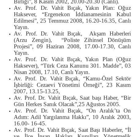
Birliği”, 8 Kasım 2002, 20.00-20.30 (Canlı).
Av. Prof. Dr. Vahit Bıçak, Yakın Plan: Oğuz
Haksever, “Ergenekon İddianamesinin Kabul
Edilmesi”, 25 Temmuz 2008, 16.20-16.35, Canlı
Yayın.
Av. Prof. Dr. Vahit Bıçak, Akşam Haberleri
(Arzu Zengin), “Poliste Zihinsel Dönüşüm
Projesi”, 09 Haziran 2008, 17.00-17.30, Canlı
Yayın.
Av. Prof. Dr. Vahit Bıçak, Yakın Plan (Oğuz
Haksever), “Türk Ceza Kanunu 301. Madde”, 03
Nisan 2008, 17.10, Canlı Yayın.
Av. Prof. Dr. Vahit Bıçak, “Kamu-Özel Sektör
İşbirliği: Cezaevi Yönetimi Örneği”, 23 Kasım
2007, 13.15-13.25,
Av. Prof. Dr. Vahit Bıçak, Saat başı Haber, “Bir
Gün Herkes Sanık Olacak”,25 Ağustos 2005.
Av. Prof. Dr. Vahit Bıçak, “On Aralık’ta On
Adım: Adil Yargılanma Hakkı”, 10 Aralık 2003,
16.00- 16-45.
Av. Prof. Dr. Vahit Bıçak, Saat Başı Haberler, “İl
ve İlçe İnsan Hakları Kurulları Yönetmelik