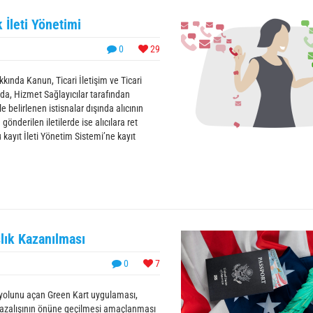
k İleti Yönetimi
0
29
kında Kanun, Ticari İletişim ve Ticari
da, Hizmet Sağlayıcılar tarafından
ile belirlenen istisnalar dışında alıcının
nderilen iletilerde ise alıcılara ret
 kayıt İleti Yönetim Sistemi’ne kayıt
lık Kazanılması
0
7
 yolunu açan Green Kart uygulaması,
ki azalışının önüne geçilmesi amaçlanması