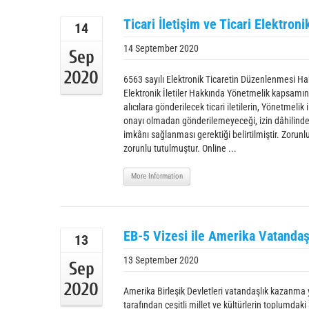
Ticari İletişim ve Ticari Elektroni
14
14 September 2020
Sep
2020
6563 sayılı Elektronik Ticaretin Düzenlenmesi Hak
Elektronik İletiler Hakkında Yönetmelik kapsamın
alıcılara gönderilecek ticari iletilerin, Yönetmelik 
onayı olmadan gönderilemeyeceği, izin dâhilinde gö
imkânı sağlanması gerektiği belirtilmiştir. Zorunlu
zorunlu tutulmuştur. Online ...
More Information
EB-5 Vizesi ile Amerika Vatandaş
13
13 September 2020
Sep
2020
Amerika Birleşik Devletleri vatandaşlık kazanma
tarafından çeşitli millet ve kültürlerin toplumda