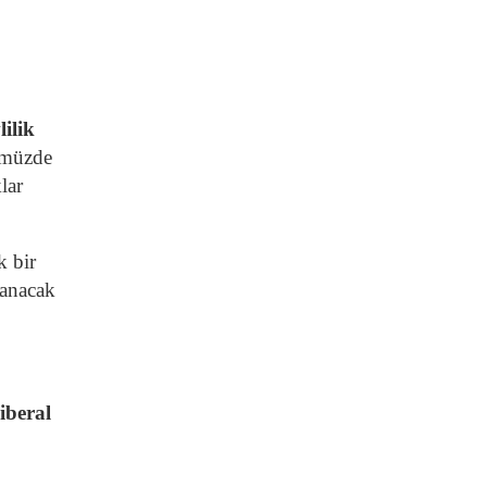
lilik
ümüzde
lar
k bir
lanacak
iberal