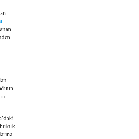
dan
ı
lanan
inden
dan
adının
arı
a’daki
k hukuk
larına