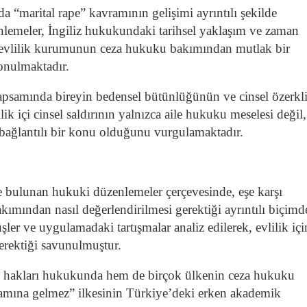
“marital rape” kavramının gelişimi ayrıntılı şekilde
nlemeler, İngiliz hukukundaki tarihsel yaklaşım ve zaman
, evlilik kurumunun ceza hukuku bakımından mutlak bir
onulmaktadır.
kapsamında bireyin bedensel bütünlüğünün ve cinsel özerkl
lik içi cinsel saldırının yalnızca aile hukuku meselesi değil
bağlantılı bir konu olduğunu vurgulamaktadır.
 bulunan hukuki düzenlemeler çerçevesinde, eşe karşı
akımından nasıl değerlendirilmesi gerektiği ayrıntılı biçimd
üşler ve uygulamadaki tartışmalar analiz edilerek, evlilik iç
erektiği savunulmuştur.
an hakları hukukunda hem de birçok ülkenin ceza hukuku
nlamına gelmez” ilkesinin Türkiye’deki erken akademik