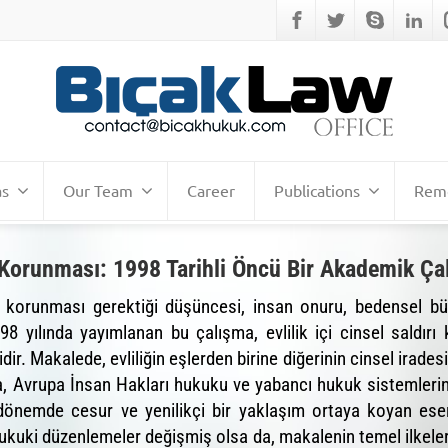
as
Our Team
Career
Publications
Remo
ı Korunması: 1998 Tarihli Öncü Bir Akademik Ça
 de korunması gerektiği düşüncesi, insan onuru, bedensel bü
98 yılında yayımlanan bu çalışma, evlilik içi cinsel saldır
r. Makalede, evliliğin eşlerden birine diğerinin cinsel iradesi
 Avrupa İnsan Hakları hukuku ve yabancı hukuk sistemlerind
 dönemde cesur ve yenilikçi bir yaklaşım ortaya koyan ese
 hukuki düzenlemeler değişmiş olsa da, makalenin temel ilkel