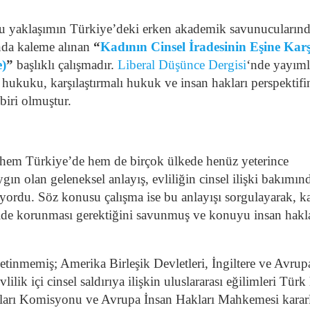
u yaklaşımın Türkiye’deki erken akademik savunucuların
ında kaleme alınan
“
Kadının Cinsel İradesinin Eşine Karş
)
”
başlıklı çalışmadır.
Liberal Düşünce Dergisi
‘nde yayım
k hukuku, karşılaştırmalı hukuk ve insan hakları perspektif
biri olmuştur.
usu hem Türkiye’de hem de birçok ülkede henüz yeterince
ın olan geleneksel anlayış, evliliğin cinsel ilişki bakımın
ıyordu. Söz konusu çalışma ise bu anlayışı sorgulayarak, k
ekilde korunması gerektiğini savunmuş ve konuyu insan hakl
inmemiş; Amerika Birleşik Devletleri, İngiltere ve Avrup
evlilik içi cinsel saldırıya ilişkin uluslararası eğilimleri Tür
Hakları Komisyonu ve Avrupa İnsan Hakları Mahkemesi karar