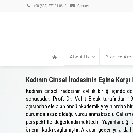
+90 (532) 377 01 06
/
Contact
About Us
Practice Are
Kadının Cinsel İradesinin Eşine Karş
Kadının cinsel iradesinin evlilik birliği içinde
sonucudur. Prof. Dr. Vahit Bıçak tarafından 19
açısından ele alan öncü akademik yayınlardan biridi
durumda esas olduğu vurgulanmaktadır. Çalışma,
perspektifle değerlendirmektedir. Yayımlandığı
önemli katkı sağlamıştır. Aradan geçen yıllarda