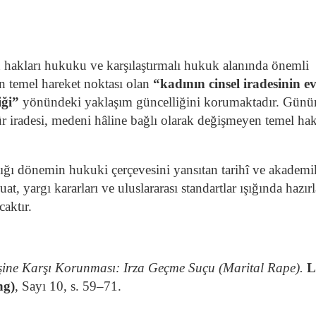
 hakları hukuku ve karşılaştırmalı hukuk alanında önemli
n temel hareket noktası olan
“kadının cinsel iradesinin ev
iği”
yönündeki yaklaşım güncelliğini korumaktadır. Gün
ür iradesi, medeni hâline bağlı olarak değişmeyen temel hak
ığı dönemin hukuki çerçevesini yansıtan tarihî ve akademi
t, yargı kararları ve uluslararası standartlar ışığında hazır
aktır.
şine Karşı Korunması: Irza Geçme Suçu (Marital Rape).
L
ng)
, Sayı 10, s. 59–71.