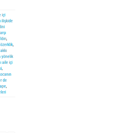
e içi
ı ilişkide
dini
arşı
ldırı
,
 özerklik
,
hakkı
 yönelik
 aile içi
si
,
kocanın
r de
rape
,
leri