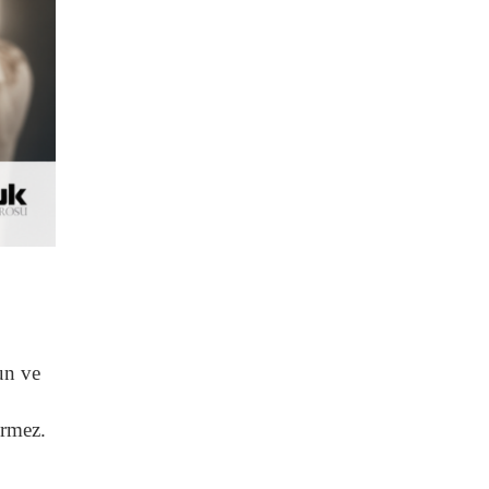
un ve
ermez.