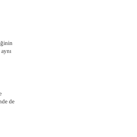
iğinin
, aynı
e
inde de