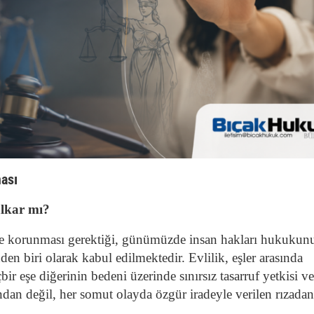
ması
alkar mı?
de de korunması gerektiği, günümüzde insan hakları hukukun
en biri olarak kabul edilmektedir. Evlilik, eşler arasında
ir eşe diğerinin bedeni üzerinde sınırsız tasarruf yetkisi v
ından değil, her somut olayda özgür iradeyle verilen rızadan