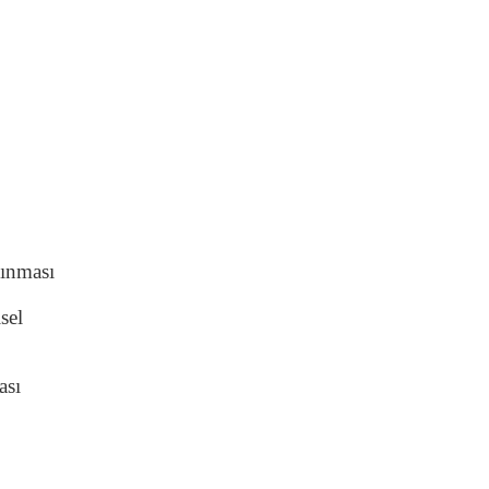
lınması
sel
ası