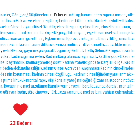
ünceler
,
Görüşler / Düşünceler
/
Etiketler:
adli tıp kurumundan rapor alınması
,
ail
pa İnsan Hakları ve cinsel özgürlük
,
bedensel bütünlük hakkı
,
bekaretini evlilik dış
suçlar
,
Cinsel hayat
,
cinsel özerklik
,
cinsel özgürlük
,
cinsel rıza
,
cinsel saldırı suçu
,
nden yararlanmak kadının hakkı
,
erkeğin yatak ihtiyacı
,
eşe karşı cinsel saldırı
,
eşe k
zulu zamanlarını gözetmesi
,
Eşlerin cinsel görevden kaçınmaları
,
evlilik içi cinsel sa
içinde rızanın korunması
,
evlilik sürekli rıza mıdır
,
evlilik ve cinsel rıza
,
evlilikte cinsel
ı
,
evlilikte rıza
,
gayri meşru çocuk doğurma
,
Gelincik Hattı
,
Gelincik Projesi
,
insan 
avukat
,
kadın sığınma evleri
,
Kadına karşı olumsuz ayrımcılık
,
kadına şiddet
,
kadına
nelik ayrımcılık
,
kadına yönelik şiddet
,
Kadına Yönelik Şiddete Karşı Bildirge
,
kadını
ın beden dokunulmazlığı
,
Kadının Cinsel Görevden Kaçınması
,
kadının cinsel irade
radesinin korunması
,
kadının cinsel özgürlüğü
,
Kadının cinselliğinden yararlanmak 
laştırmalı hukuk marital rape
,
Kişi karısını yatağına çağırdığı zaman
,
Kocandır döve
ın
,
kocasının cinsel arzularına karşılık vermemesi
,
liberal düşünce dergisi
,
marital 
te uğrayan kadın
,
töre cinayeti
,
Türk Ceza Kanunu cinsel saldırı
,
Vahit Bıçak makale
23
Beğeni