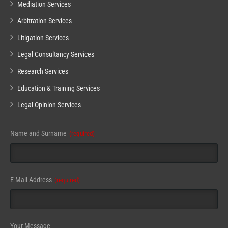
Mediation Services
Arbitration Services
Litigation Services
Legal Consultancy Services
Research Services
Education & Training Services
Legal Opinion Services
Website
Name and Surname
(required)
URL
(required)
E-Mail Address
(required)
Your Message