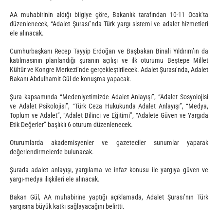
AA muhabirinin aldığı bilgiye göre, Bakanlık tarafından 10-11 Ocak’ta
düzenlenecek, “Adalet Şurası”nda Türk yargı sistemi ve adalet hizmetleri
ele alınacak.
Cumhurbaşkanı Recep Tayyip Erdoğan ve Başbakan Binali Yıldırım’ın da
katılmasının planlandığı şuranın açılışı ve ilk oturumu Beştepe Millet
Kültür ve Kongre Merkezi’nde gerçekleştirilecek. Adalet Şurası’nda, Adalet
Bakanı Abdulhamit Gül de konuşma yapacak.
Şura kapsamında “Medeniyetimizde Adalet Anlayışı”, “Adalet Sosyolojisi
ve Adalet Psikolojisi”, “Türk Ceza Hukukunda Adalet Anlayışı”, “Medya,
Toplum ve Adalet”, “Adalet Bilinci ve Eğitimi”, “Adalete Güven ve Yargıda
Etik Değerler” başlıklı 6 oturum düzenlenecek.
Oturumlarda akademisyenler ve gazeteciler sunumlar yaparak
değerlendirmelerde bulunacak.
Şurada adalet anlayışı, yargılama ve infaz konusu ile yargıya güven ve
yargı-medya ilişkileri ele alınacak.
Bakan Gül, AA muhabirine yaptığı açıklamada, Adalet Şurası’nın Türk
yargısına büyük katkı sağlayacağını belirtti.