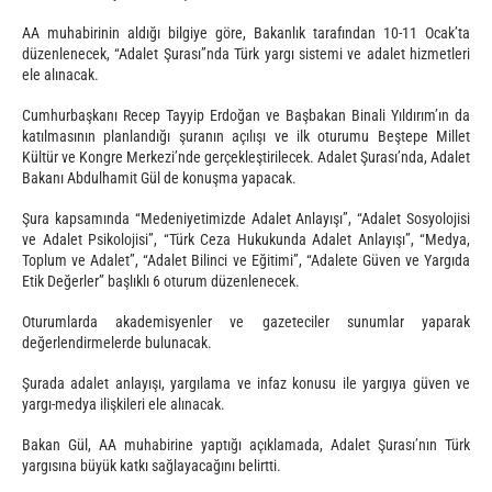
AA muhabirinin aldığı bilgiye göre, Bakanlık tarafından 10-11 Ocak’ta
düzenlenecek, “Adalet Şurası”nda Türk yargı sistemi ve adalet hizmetleri
ele alınacak.
Cumhurbaşkanı Recep Tayyip Erdoğan ve Başbakan Binali Yıldırım’ın da
katılmasının planlandığı şuranın açılışı ve ilk oturumu Beştepe Millet
Kültür ve Kongre Merkezi’nde gerçekleştirilecek. Adalet Şurası’nda, Adalet
Bakanı Abdulhamit Gül de konuşma yapacak.
Şura kapsamında “Medeniyetimizde Adalet Anlayışı”, “Adalet Sosyolojisi
ve Adalet Psikolojisi”, “Türk Ceza Hukukunda Adalet Anlayışı”, “Medya,
Toplum ve Adalet”, “Adalet Bilinci ve Eğitimi”, “Adalete Güven ve Yargıda
Etik Değerler” başlıklı 6 oturum düzenlenecek.
Oturumlarda akademisyenler ve gazeteciler sunumlar yaparak
değerlendirmelerde bulunacak.
Şurada adalet anlayışı, yargılama ve infaz konusu ile yargıya güven ve
yargı-medya ilişkileri ele alınacak.
Bakan Gül, AA muhabirine yaptığı açıklamada, Adalet Şurası’nın Türk
yargısına büyük katkı sağlayacağını belirtti.