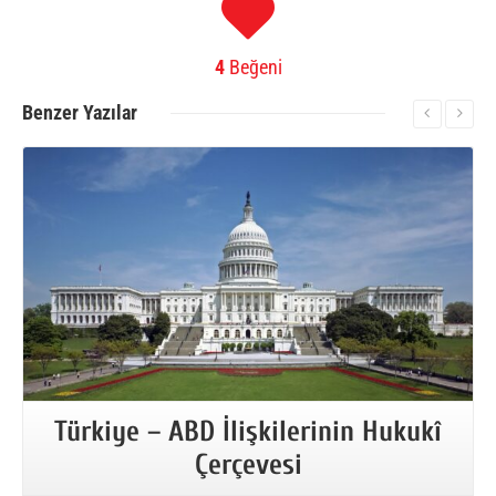
4
Beğeni
Benzer
Yazılar
More Information
Türkiye – ABD İlişkilerinin Hukukî
Çerçevesi