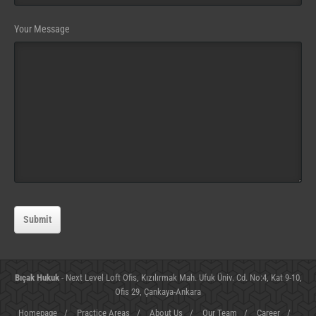
Business
Your Message
Email
(required)
Submit
Bıçak Hukuk
- Next Level Loft Ofis, Kızılırmak Mah. Ufuk Üniv. Cd. No:4, Kat 9-10,
Ofis 29, Çankaya-Ankara
Homepage
/
Practice Areas
/
About Us
/
Our Team
/
Career
/