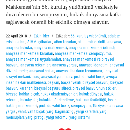
Mahkemesi’nin 56. kuruluş yıldönümü vesilesiyle
düzenlenen bu sempozyum, hukuk dünyasına katkı
sağlayacak önemli bir etkinlik olmaya adaydır.
22 April 2018
/
Etkinlikler
/
Etiketler:
56. kuruluş yıldönümü
,
adalete
erişim
,
aihm
,
AİHM içtihatları
,
aihm kararları
,
akademik etkinlik
,
anayasa
,
anayasa hukuku
,
anayasa mahkemesi
,
anayasa mahkemesi içtihadı
,
anayasa mahkemesi kararları
,
anayasa mahkemesi sempozyumu
,
anayasa mahkemesi uygulamaları
,
anayasa mahkemesi ve bireysel
başvuru
,
anayasa reformları
,
anayasa yargısı
,
anayasal denetim
,
anayasal
düzenlemeler
,
anayasal haklar
,
anayasal hakların korunması
,
anayasal
şikayet mekanizması
,
anayasal yorum
,
av. prof. dr. vahit bıçak
,
avrupa
insan hakları mahkemesi
,
başkan
,
başkanvekili
,
bireysel başvuru
,
bireysel
başvuru kararları
,
bireysel başvuru süreci
,
bireysel başvurunun etkileri
,
bireysel haklar
,
bıçak
,
hukuk akademisyenleri
,
hukuk dünyası
,
hukuk
reformu
,
hukukçular
,
hukuki değerlendirme
,
hukukun üstünlüğü
,
insan
hakları
,
mahkemesi
,
prof. dr. vahit bıçak
,
sempozyum
,
Türkiye’de anayasa
yargısı
,
vahit
,
vahit bıçak
,
yargı bağımsızlığı
,
yargı kararları
,
yargı
mensupları
,
yargı pratiği
,
yargı reformu
,
yargı sistemi