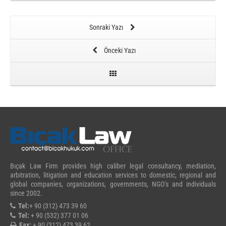
Sonraki Yazı
Önceki Yazı
Bıçak Law Firm provides high caliber legal consultancy, mediation,
arbitration, litigation and education services to domestic, regional and
global companies, organizations, governments, NGO’s and individuals
since 2002.
Tel:
+ 90 (312) 473 39 60
Tel:
+ 90 (532) 377 01 06
Fax:
+ 90 (312) 473 39 62