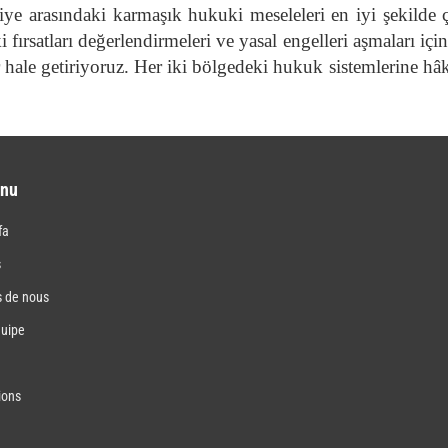
iye arasındaki karmaşık hukuki meseleleri en iyi şekilde ç
fırsatları değerlendirmeleri ve yasal engelleri aşmaları iç
r hale getiriyoruz. Her iki bölgedeki hukuk sistemlerine hâ
nu
fa
s
s de nous
quipe
ions