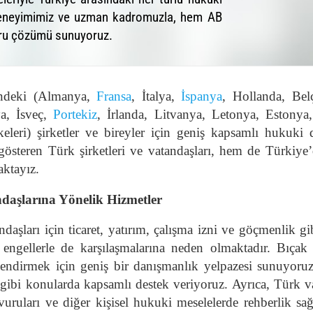
ı deneyimimiz ve uzman kadromuzla, hem AB
oğru çözümü sunuyoruz.
rindeki (Almanya,
Fransa
, İtalya,
İspanya
, Hollanda, Bel
ya, İsveç,
Portekiz
, İrlanda, Litvanya, Letonya, Estony
leri) şirketler ve bireyler için geniş kapsamlı hukuki 
steren Türk şirketleri ve vatandaşları, hem de Türkiye’d
aktayız.
ndaşlarına Yönelik Hizmetler
andaşları için ticaret, yatırım, çalışma izni ve göçmenlik g
engellerle de karşılaşmalarına neden olmaktadır. Bıç
önlendirmek için geniş bir danışmanlık yelpazesi sunuyoruz.
 gibi konularda kapsamlı destek veriyoruz. Ayrıca, Türk 
başvuruları ve diğer kişisel hukuki meselelerde rehberlik s