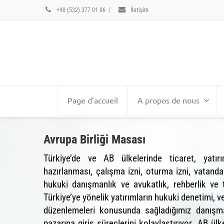
+90 (532) 377 01 06
/
İletişim
Page d’accueil
A propos de nous
Avrupa Birliği Masası
Türkiye’de ve AB ülkelerinde ticaret, yatırı
hazırlanması, çalışma izni, oturma izni, vatand
hukuki danışmanlık ve avukatlık, rehberlik ve 
Türkiye’ye yönelik yatırımların hukuki denetimi, v
düzenlemeleri konusunda sağladığımız danışman
pazarına giriş süreçlerini kolaylaştırıyor. AB ülk