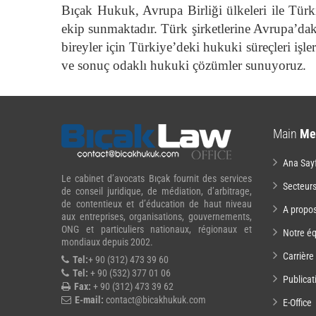
Bıçak Hukuk, Avrupa Birliği ülkeleri ile Türk
ekip sunmaktadır. Türk şirketlerine Avrupa’daki 
bireyler için Türkiye’deki hukuki süreçleri işle
ve sonuç odaklı hukuki çözümler sunuyoruz.
Main
Me
Ana Say
Le cabinet d’avocats Bıçak fournit des services
Secteur
de conseil juridique, de médiation, d’arbitrage,
de contentieux et d’éducation de haut niveau
A propo
aux entreprises, organisations, gouvernements,
ONG et particuliers nationaux, régionaux et
Notre é
mondiaux depuis 2002.
Carrière
Tel:
+ 90 (312) 473 39 60
Tel:
+ 90 (532) 377 01 06
Publicat
Fax:
+ 90 (312) 473 39 62
E-mail:
contact@bicakhukuk.com
E-Office