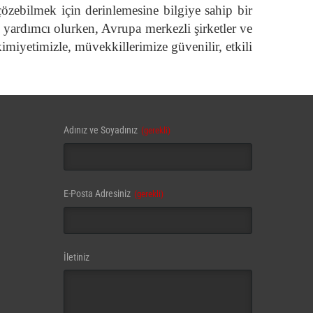
özebilmek için derinlemesine bilgiye sahip bir
in yardımcı olurken, Avrupa merkezli şirketler ve
kimiyetimizle, müvekkillerimize güvenilir, etkili
Adınız ve Soyadınız
(gerekli)
E-Posta Adresiniz
(gerekli)
İletiniz