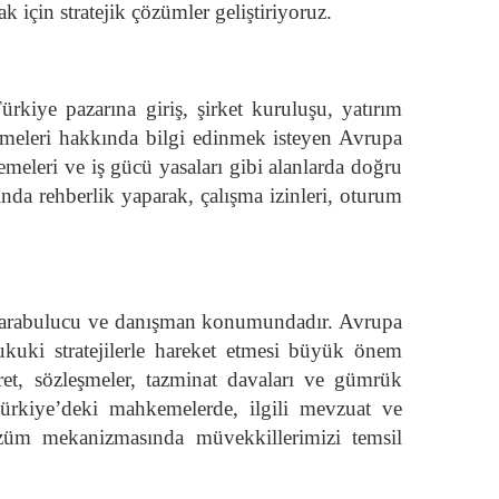
için stratejik çözümler geliştiriyoruz.
rkiye pazarına giriş, şirket kuruluşu, yatırım
lemeleri hakkında bilgi edinmek isteyen Avrupa
emeleri ve iş gücü yasaları gibi alanlarda doğru
da rehberlik yaparak, çalışma izinleri, oturum
bir arabulucu ve danışman konumundadır. Avrupa
hukuki stratejilerle hareket etmesi büyük önem
ret, sözleşmeler, tazminat davaları ve gümrük
Türkiye’deki mahkemelerde, ilgili mevzuat ve
özüm mekanizmasında müvekkillerimizi temsil