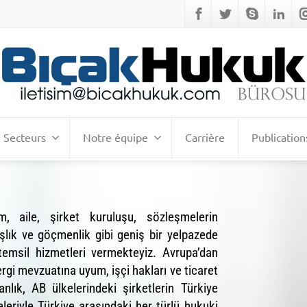
Secteurs
Notre équipe
Carrière
Publication
m, aile, şirket kuruluşu, sözleşmelerin
aşlık ve göçmenlik gibi geniş bir yelpazede
temsil hizmetleri vermekteyiz. Avrupa’dan
ergi mevzuatına uyum, işçi hakları ve ticaret
lık, AB ülkelerindeki şirketlerin Türkiye
eleriyle Türkiye arasındaki her türlü hukuki