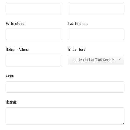
Ev Telefonu
Fax Telefonu
İletişim Adresi
İrtibat Türü
Lütfen İrtibat Türü Seçiniz
Business
Konu
Email
(gerekli
alan)
İletiniz