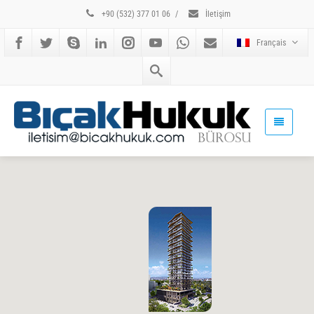
+90 (532) 377 01 06
/
İletişim
Français