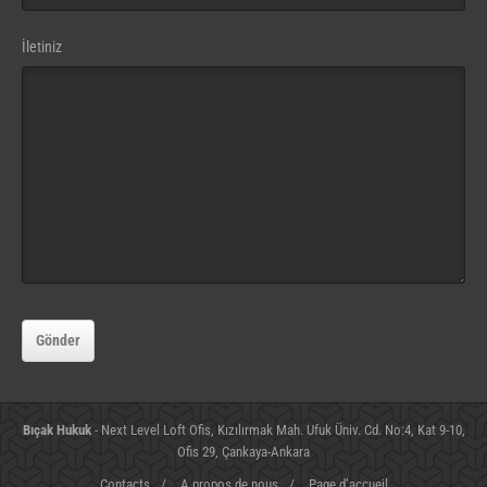
İletiniz
Email
Address
Gönder
(gerekli)
Bıçak Hukuk
- Next Level Loft Ofis, Kızılırmak Mah. Ufuk Üniv. Cd. No:4, Kat 9-10,
Ofis 29, Çankaya-Ankara
Contacts
/
A propos de nous
/
Page d’accueil