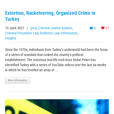
Extortion, Racketeering, Organized Crime in
Turkey
13 June 2021
/
@en
,
Criminal Justice System
,
0
21
Criminal Procedure Law
,
Evidence Law
,
Information
,
Insights
Since the 1970s, individuals from Turkey’s underworld had been the focus
of a series of scandals that rocked the country’s political
establishment. The notorious real-life mob boss Sedat Peker has
electrified Turkey with a series of YouTube videos over the last six weeks
in which he has levelled an array of ...
More Information