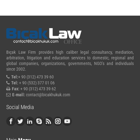
Bıçak Law Firm provides high caliber legal consultancy, mediation,
arbitration, litigation and education services to domestic, regional and
global companies, organizations, governments, NGO’s and individuals
since 2002.
Tel:
+ 90 (312) 473 39 60
Tel:
+ 90 (532) 377 01 06
Fax:
+ 90 (312) 473 39 62
E-mail:
contact@bicakhukuk.com
Social Media