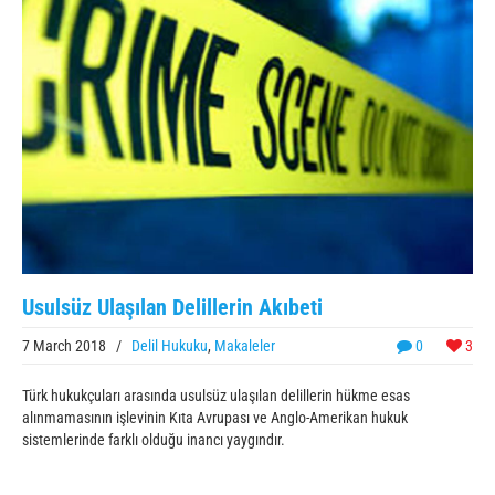
Usulsüz Ulaşılan Delillerin Akıbeti
7 March 2018
/
Delil Hukuku
,
Makaleler
0
3
Türk hukukçuları arasında usulsüz ulaşılan delillerin hükme esas
alınmamasının işlevinin Kıta Avrupası ve Anglo-Amerikan hukuk
sistemlerinde farklı olduğu inancı yaygındır.