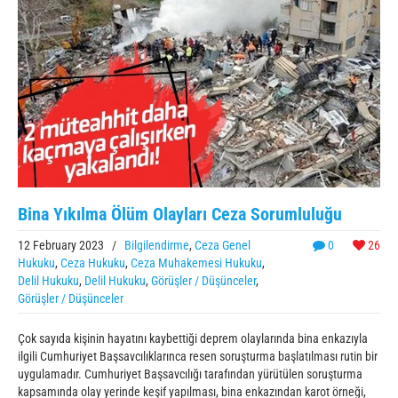
Bina Yıkılma Ölüm Olayları Ceza Sorumluluğu
12 February 2023
/
Bilgilendirme
,
Ceza Genel
0
26
Hukuku
,
Ceza Hukuku
,
Ceza Muhakemesi Hukuku
,
Delil Hukuku
,
Delil Hukuku
,
Görüşler / Düşünceler
,
Görüşler / Düşünceler
Çok sayıda kişinin hayatını kaybettiği deprem olaylarında bina enkazıyla
ilgili Cumhuriyet Başsavcılıklarınca resen soruşturma başlatılması rutin bir
uygulamadır. Cumhuriyet Başsavcılığı tarafından yürütülen soruşturma
kapsamında olay yerinde keşif yapılması, bina enkazından karot örneği,