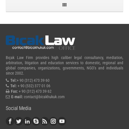
Bıçak Law Firm provides high caliber legal consultancy, mediation,
arbitration, litigation and education services to domestic, regional and
global companies, organizations, governments, NGO’s and individuals
since 2002.
Tel:
+ 90 (312) 473 39 60
Tel:
+ 90 (532) 377 01 06
Fax:
+ 90 (312) 473 39 62
E-mail:
contact@bicakhukuk.com
Social Media