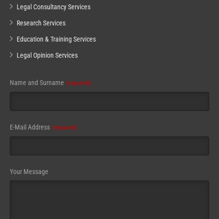
Legal Consultancy Services
Research Services
Education & Training Services
Legal Opinion Services
Website
Name and Surname
(required)
URL
(required)
E-Mail Address
(required)
Your Message