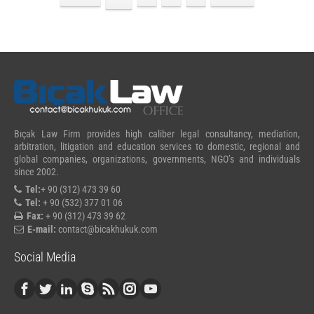
Bıçak Law Firm provides high caliber legal consultancy, mediation,
arbitration, litigation and education services to domestic, regional and
global companies, organizations, governments, NGO’s and individuals
since 2002.
Tel:
+ 90 (312) 473 39 60
Tel:
+ 90 (532) 377 01 06
Fax:
+ 90 (312) 473 39 62
E-mail:
contact@bicakhukuk.com
Social Media