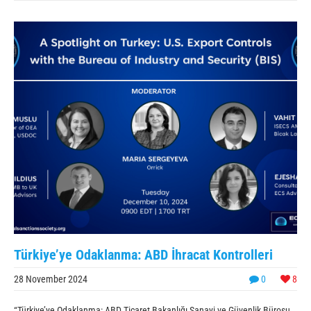
Türkiye’ye Odaklanma: ABD İhracat Kontrolleri
28 November 2024
0
8
“Türkiye’ye Odaklanma: ABD Ticaret Bakanlığı Sanayi ve Güvenlik Bürosu