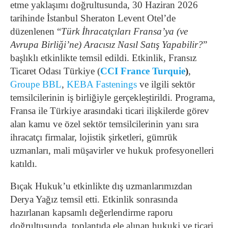
etme yaklaşımı doğrultusunda, 30 Haziran 2026
tarihinde İstanbul Sheraton Levent Otel’de
düzenlenen “
Türk İhracatçıları Fransa’ya (ve
Avrupa Birliği’ne) Aracısız Nasıl Satış Yapabilir?
”
başlıklı etkinlikte temsil edildi.
Etkinlik, Fransız
Ticaret Odası Türkiye (
CCI France Turquie
)
,
Groupe BBL
,
KEBA Fastenings
ve ilgili sektör
temsilcilerinin iş birliğiyle gerçekleştirildi. Programa,
Fransa ile Türkiye arasındaki ticari ilişkilerde görev
alan kamu ve özel sektör temsilcilerinin yanı sıra
ihracatçı firmalar, lojistik şirketleri, gümrük
uzmanları, mali müşavirler ve hukuk profesyonelleri
katıldı.
Bıçak Hukuk’u etkinlikte dış uzmanlarımızdan
Derya Yağız temsil etti. Etkinlik sonrasında
hazırlanan kapsamlı değerlendirme raporu
doğrultusunda, toplantıda ele alınan hukuki ve ticari