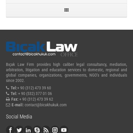
Bıçak Law Firm provides high caliber legal consultancy, mediation,
arbitration, litigation and education services to domestic, regional and
global companies, organizations, governments, NGO’s and individuals
since 2002.
Tel:
+ 90 (312) 473 39 60
Tel:
+ 90 (532) 377 01 06
Fax:
+ 90 (312) 473 39 62
E-mail:
contact@bicakhukuk.com
Social Media