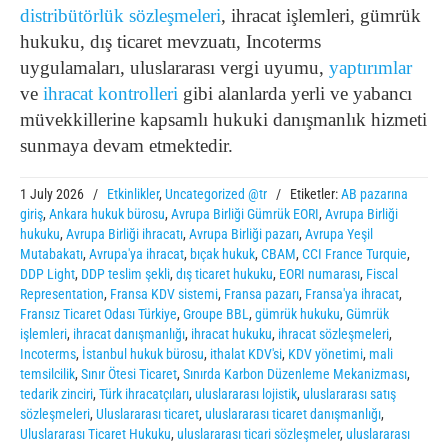
distribütörlük sözleşmeleri
, ihracat işlemleri, gümrük
hukuku, dış ticaret mevzuatı, Incoterms
uygulamaları, uluslararası vergi uyumu,
yaptırımlar
ve
ihracat kontrolleri
gibi alanlarda yerli ve yabancı
müvekkillerine kapsamlı hukuki danışmanlık hizmeti
sunmaya devam etmektedir.
1 July 2026
/
Etkinlikler
,
Uncategorized @tr
/
Etiketler:
AB pazarına
giriş
,
Ankara hukuk bürosu
,
Avrupa Birliği Gümrük EORI
,
Avrupa Birliği
hukuku
,
Avrupa Birliği ihracatı
,
Avrupa Birliği pazarı
,
Avrupa Yeşil
Mutabakatı
,
Avrupa'ya ihracat
,
bıçak hukuk
,
CBAM
,
CCI France Turquie
,
DDP Light
,
DDP teslim şekli
,
dış ticaret hukuku
,
EORI numarası
,
Fiscal
Representation
,
Fransa KDV sistemi
,
Fransa pazarı
,
Fransa'ya ihracat
,
Fransız Ticaret Odası Türkiye
,
Groupe BBL
,
gümrük hukuku
,
Gümrük
işlemleri
,
ihracat danışmanlığı
,
ihracat hukuku
,
ihracat sözleşmeleri
,
Incoterms
,
İstanbul hukuk bürosu
,
ithalat KDV'si
,
KDV yönetimi
,
mali
temsilcilik
,
Sınır Ötesi Ticaret
,
Sınırda Karbon Düzenleme Mekanizması
,
tedarik zinciri
,
Türk ihracatçıları
,
uluslararası lojistik
,
uluslararası satış
sözleşmeleri
,
Uluslararası ticaret
,
uluslararası ticaret danışmanlığı
,
Uluslararası Ticaret Hukuku
,
uluslararası ticari sözleşmeler
,
uluslararası