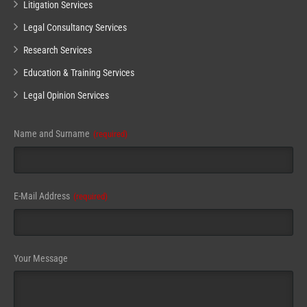
Litigation Services
Legal Consultancy Services
Research Services
Education & Training Services
Legal Opinion Services
Name and Surname
(required)
Email
E-Mail Address
(required)
Address
(required)
Your Message