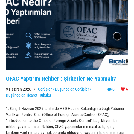
OFAC Yaptırım Rehberi: Şirketler Ne Yapmalı?
9 Haziran 2026
/
Görüşler / Düşünceler
,
Görüşler /
0
6
Düşünceler
,
Ticaret Hukuku
1. Giriş 1 Haziran 2026 tarihinde ABD Hazine Bakanlığı’na bağlı Yabancı
Varlıkları Kontrol Ofisi (Office of Foreign Assets Control - OFAC),
“Introduction to the Office of Foreign Assets Control” başlıklı yeni bir
rehber yayımlamıştır. Rehber, OFAC yaptırımlarının nasıl çalıştığını,
kimlerin yaptırımlara uymak zorunda olduğunu, yaptırım listelerinin nasıl